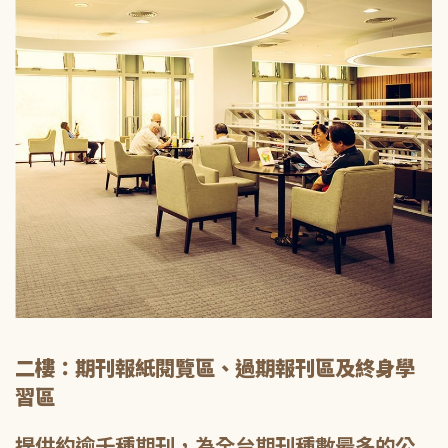
二樓：期刊報紙閱覽區、過期報刊區及終身學
習區
提供約逾千種期刊，為全台期刊種數最多的公