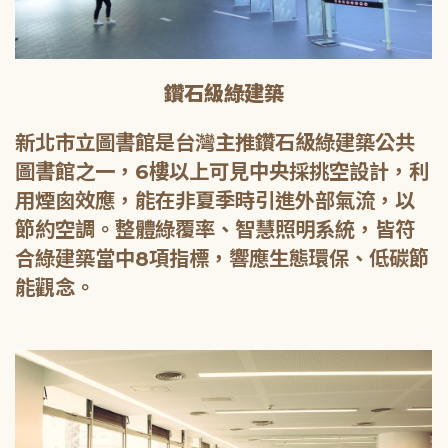
鑽石級綠建築
新北市立圖書館是台灣主推鑽石級綠建築公共
圖書館之一，6樓以上可見中央採挑空設計，利
用煙囪效應，能在非夏季時引進外部氣流，以
節約空調。整體綠覆率、智慧照明系統，皆符
合綠建築當中8項指標，響應生態環保、低碳節
能觀念。