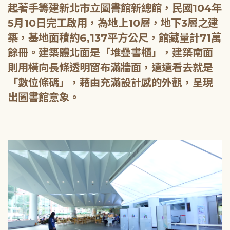
起著手籌建新北市立圖書館新總館，民國104年
5月10日完工啟用，為地上10層，地下3層之建
築，基地面積約6,137平方公尺，館藏量計71萬
餘冊。建築體北面是「堆疊書櫃」，建築南面
則用橫向長條透明窗布滿牆面，遠遠看去就是
「數位條碼」，藉由充滿設計感的外觀，呈現
出圖書館意象。