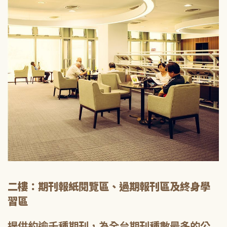
二樓：期刊報紙閱覽區、過期報刊區及終身學
習區
提供約逾千種期刊，為全台期刊種數最多的公