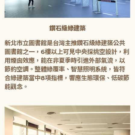
鑽石級綠建築
新北市立圖書館是台灣主推鑽石級綠建築公共
圖書館之一，6樓以上可見中央採挑空設計，利
用煙囪效應，能在非夏季時引進外部氣流，以
節約空調。整體綠覆率、智慧照明系統，皆符
合綠建築當中8項指標，響應生態環保、低碳節
能觀念。