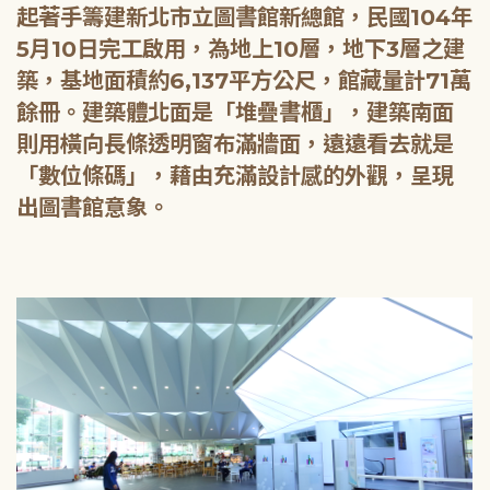
起著手籌建新北市立圖書館新總館，民國104年
5月10日完工啟用，為地上10層，地下3層之建
築，基地面積約6,137平方公尺，館藏量計71萬
餘冊。建築體北面是「堆疊書櫃」，建築南面
則用橫向長條透明窗布滿牆面，遠遠看去就是
「數位條碼」，藉由充滿設計感的外觀，呈現
出圖書館意象。