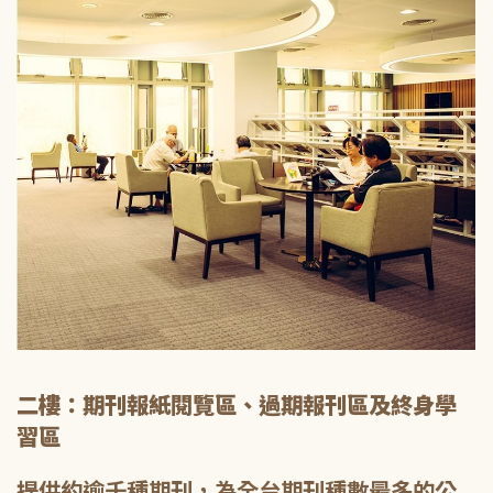
二樓：期刊報紙閱覽區、過期報刊區及終身學
習區
提供約逾千種期刊，為全台期刊種數最多的公