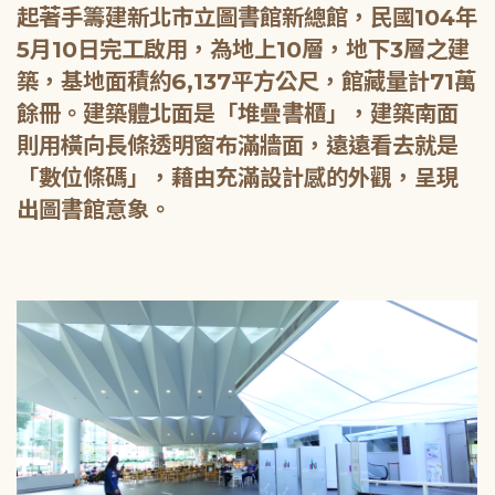
起著手籌建新北市立圖書館新總館，民國104年
5月10日完工啟用，為地上10層，地下3層之建
築，基地面積約6,137平方公尺，館藏量計71萬
餘冊。建築體北面是「堆疊書櫃」，建築南面
則用橫向長條透明窗布滿牆面，遠遠看去就是
「數位條碼」，藉由充滿設計感的外觀，呈現
出圖書館意象。