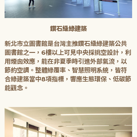
鑽石級綠建築
新北市立圖書館是台灣主推鑽石級綠建築公共
圖書館之一，6樓以上可見中央採挑空設計，利
用煙囪效應，能在非夏季時引進外部氣流，以
節約空調。整體綠覆率、智慧照明系統，皆符
合綠建築當中8項指標，響應生態環保、低碳節
能觀念。