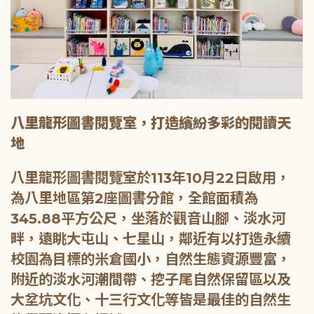
八里龍形圖書閱覽室，打造繽紛多彩的閱讀天
地
八里龍形圖書閱覽室於113年10月22日啟用，
為八里地區第2座圖書分館，全館面積為
345.88平方公尺，坐落於觀音山腳、淡水河
畔，遠眺大屯山、七星山，鄰近有以打造永續
校園為目標的米倉國小，自然生態資源豐富，
附近的淡水河潮間帶、挖子尾自然保留區以及
大坌坑文化、十三行文化等皆是最佳的自然生