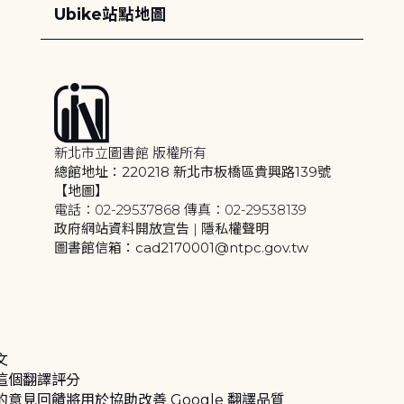
Ubike站點地圖
新北市立圖書館 版權所有
總館地址：220218 新北市板橋區貴興路139號
【地圖】
電話：02-29537868 傳真：02-29538139
政府網站資料開放宣告
|
隱私權聲明
圖書館信箱：cad2170001@ntpc.gov.tw
文
這個翻譯評分
的意見回饋將用於協助改善 Google 翻譯品質