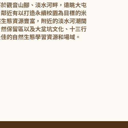
落於觀音山腳、淡水河畔，遠眺大屯
，鄰近有以打造永續校園為目標的米
然生態資源豐富，附近的淡水河潮間
館內規劃有期
自然保留區以及大坌坑文化、十三行
憩閱讀區，讓民
展示藝文作品。