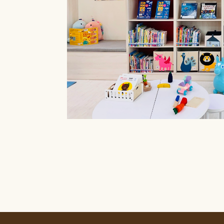
療癒菜園的休
廊」，供民眾申請
書閱覽室也特別