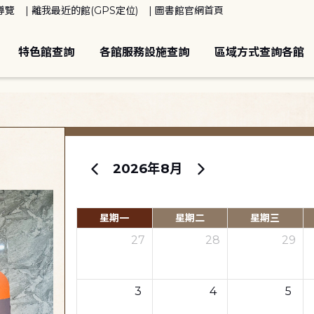
導覽
離我最近的館(GPS定位)
圖書館官網首頁
特色館查詢
各館服務設施查詢
區域方式查詢各館
2026年8月
星期一
星期二
星期三
27
28
29
3
4
5