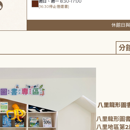
週日、週一 8:30-17:00
(16:30停止借還書)
休館日與
分
八里龍形圖
八里龍形圖書
八里地區第2