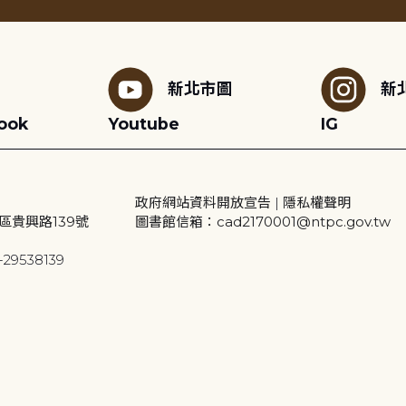
新北市圖
新
ook
Youtube
IG
政府網站資料開放宣告
|
隱私權聲明
區貴興路139號
圖書館信箱：cad2170001@ntpc.gov.tw
29538139