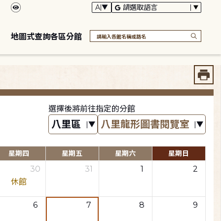
地圖式查詢各區分館
選擇後將前往指定的分館
星期四
星期五
星期六
星期日
30
31
1
2
休館
6
7
8
9