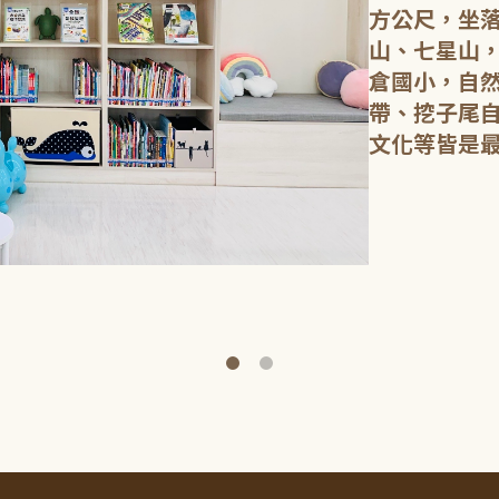
方公尺，坐
山、七星山
倉國小，自
帶、挖子尾