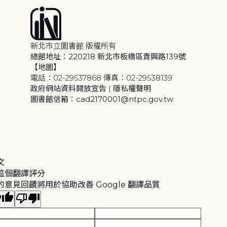
新北市立圖書館 版權所有
總館地址：220218 新北市板橋區貴興路139號
【地圖】
電話：02-29537868 傳真：02-29538139
政府網站資料開放宣告
|
隱私權聲明
圖書館信箱：cad2170001@ntpc.gov.tw
文
這個翻譯評分
的意見回饋將用於協助改善 Google 翻譯品質