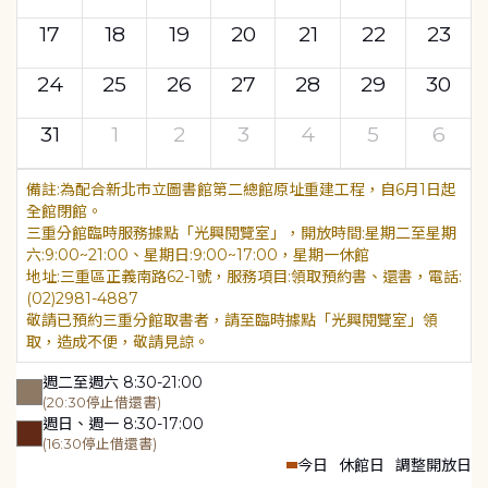
17
18
19
20
21
22
23
24
25
26
27
28
29
30
31
1
2
3
4
5
6
為配合新北市立圖書館第二總館原址重建工程，自6月1日起
全館閉館。
三重分館臨時服務據點「光興閱覽室」，開放時間:星期二至星期
六:9:00~21:00、星期日:9:00~17:00，星期一休館
地址:三重區正義南路62-1號，服務項目:領取預約書、還書，電話:
(02)2981-4887
敬請已預約三重分館取書者，請至臨時據點「光興閱覽室」領
取，造成不便，敬請見諒。
週二至週六 8:30-21:00
(20:30停止借還書)
週日、週一 8:30-17:00
(16:30停止借還書)
今日
休館日
調整開放日