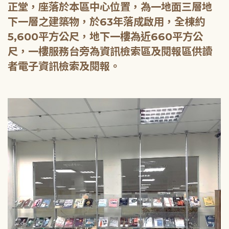
正堂，座落於本區中心位置，為一地面三層地
下一層之建築物，於63年落成啟用，全棟約
5,600平方公尺，地下一樓為近660平方公
尺，一樓服務台旁為資訊檢索區及閱報區供讀
者電子資訊檢索及閱報。