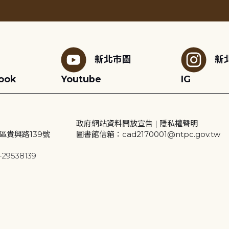
新北市圖
新
ook
Youtube
IG
政府網站資料開放宣告
|
隱私權聲明
區貴興路139號
圖書館信箱：cad2170001@ntpc.gov.tw
29538139