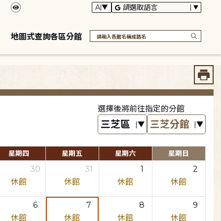
地圖式查詢各區分館
選擇後將前往指定的分館
星期四
星期五
星期六
星期日
30
31
1
2
休館
休館
休館
休館
6
7
8
9
休館
休館
休館
休館