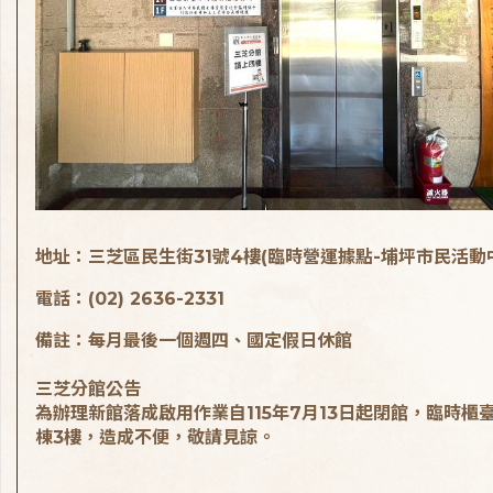
地址：三芝區民生街31號4樓(臨時營運據點-埔坪市民活動
電話：(02) 2636-2331
備註：每月最後一個週四、國定假日休館
三芝分館公告
為辦理新館落成啟用作業自115年7月13日起閉館，臨時櫃
棟3樓，造成不便，敬請見諒。