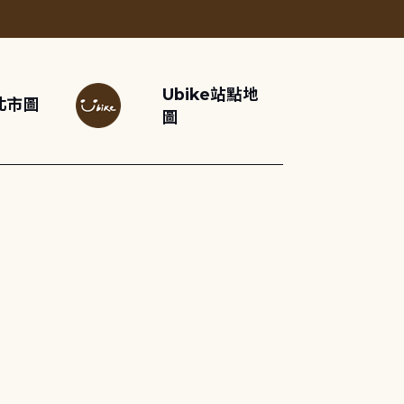
Ubike站點地
北市圖
圖