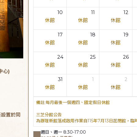
10
11
12
休館
休館
休館
17
18
19
休館
休館
休館
24
25
26
休館
休館
休館
中心)
31
1
2
休館
休館
休館
每月最後一個週四、國定假日休館
臺設置於同
三芝分館公告
為辦理新館落成啟用作業自115年7月13日起閉館，
週日、週一 8:30-17:00