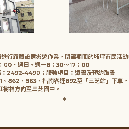
閉館進行館藏設備搬遷作業。閉館期間於埔坪市民活動
：00、週日、週一8：30～17：00
：2492-4490；服務項目：還書及預約取書
1、862、863、指南客運892至「三芝站」下車。
紅樹林方向至三芝國中。