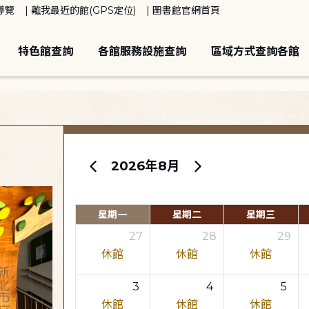
導覽
離我最近的館(GPS定位)
圖書館官網首頁
特色館查詢
各館服務設施查詢
區域方式查詢各館
2026年8月
星期一
星期二
星期三
27
28
29
休館
休館
休館
3
4
5
休館
休館
休館