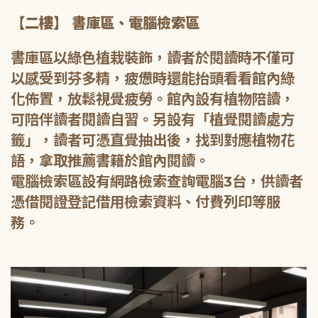
【二樓】 書庫區、電腦檢索區
書庫區以綠色植栽裝飾，讀者於閱讀時不僅可
以感受到芬多精，疲憊時還能抬頭看看館內綠
化佈置，放鬆視覺疲勞。館內設有植物陪讀，
可陪伴讀者閱讀自習。另設有「植覺閱讀處方
籤」，讀者可憑直覺抽出後，找到對應植物花
語，拿取推薦書籍於館內閱讀。
電腦檢索區設有網路檢索查詢電腦3台，供讀者
憑借閱證登記借用檢索資料、付費列印等服
務。