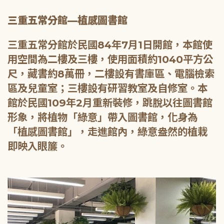
三重五常分館—植感圖書館
三重五常分館於民國84年7月1日開館，本館使
用空間為二樓及三樓，使用面積約1040平方公
尺，藏書約8萬冊，二樓設有書庫區、電腦檢索
區及兒童室；三樓設有研習教室及自修室。本
館於民國109年2月重新裝修，跳脫以往圖書館
形象，將植物「綠意」帶入圖書館，化身為
「植感圖書館」，走進館內，綠意盎然的植栽
即映入眼簾。