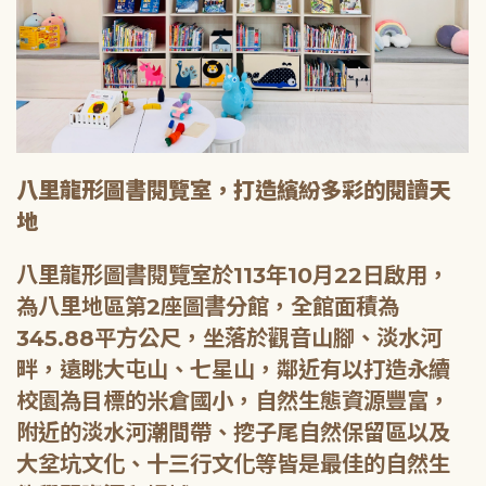
八里龍形圖書閱覽室，打造繽紛多彩的閱讀天
地
八里龍形圖書閱覽室於113年10月22日啟用，
為八里地區第2座圖書分館，全館面積為
345.88平方公尺，坐落於觀音山腳、淡水河
畔，遠眺大屯山、七星山，鄰近有以打造永續
校園為目標的米倉國小，自然生態資源豐富，
附近的淡水河潮間帶、挖子尾自然保留區以及
大坌坑文化、十三行文化等皆是最佳的自然生