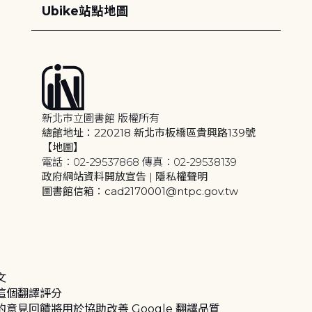
Ubike站點地圖
新北市立圖書館 版權所有
總館地址：220218 新北市板橋區貴興路139號
【地圖】
電話：02-29537868 傳真：02-29538139
政府網站資料開放宣告
|
隱私權聲明
圖書館信箱：cad2170001@ntpc.gov.tw
文
這個翻譯評分
的意見回饋將用於協助改善 Google 翻譯品質