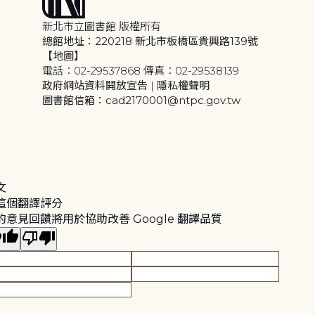
新北市立圖書館 版權所有
總館地址：220218 新北市板橋區貴興路139號
【地圖】
電話：02-29537868 傳真：02-29538139
政府網站資料開放宣告
|
隱私權聲明
圖書館信箱：cad2170001@ntpc.gov.tw
文
這個翻譯評分
的意見回饋將用於協助改善 Google 翻譯品質