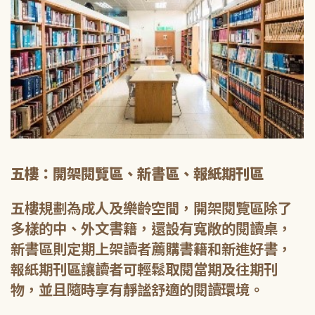
五樓：開架閱覽區、新書區、報紙期刊區
五樓規劃為成人及樂齡空間，開架閱覽區除了
多樣的中、外文書籍，還設有寬敞的閱讀桌，
新書區則定期上架讀者薦購書籍和新進好書，
報紙期刊區讓讀者可輕鬆取閱當期及往期刊
物，並且隨時享有靜謐舒適的閱讀環境。