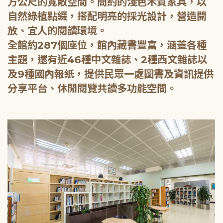
方公尺的寬敞空間。簡約的淺色木質家具，以
自然綠植點綴，搭配明亮的採光設計，營造開
放、宜人的閱讀環境。
全館約287個座位，館內藏書豐富，涵蓋各種
主題，還有近46種中文雜誌、2種西文雜誌以
及9種國內報紙，提供民眾一處圖書及資訊提供