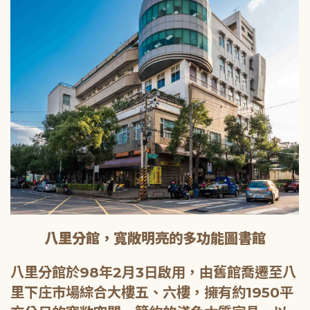
八里分館，寬敞明亮的多功能圖書館
八里分館於98年2月3日啟用，由舊館喬遷至八
里下庄市場綜合大樓五、六樓，擁有約1950平