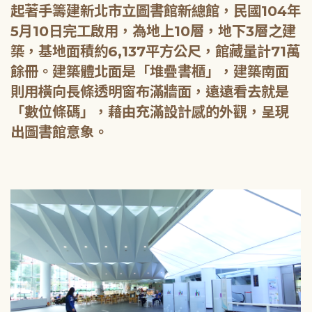
起著手籌建新北市立圖書館新總館，民國104年
5月10日完工啟用，為地上10層，地下3層之建
築，基地面積約6,137平方公尺，館藏量計71萬
餘冊。建築體北面是「堆疊書櫃」，建築南面
則用橫向長條透明窗布滿牆面，遠遠看去就是
「數位條碼」，藉由充滿設計感的外觀，呈現
出圖書館意象。