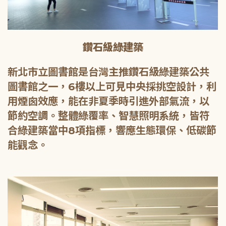
鑽石級綠建築
新北市立圖書館是台灣主推鑽石級綠建築公共
圖書館之一，6樓以上可見中央採挑空設計，利
用煙囪效應，能在非夏季時引進外部氣流，以
節約空調。整體綠覆率、智慧照明系統，皆符
合綠建築當中8項指標，響應生態環保、低碳節
能觀念。