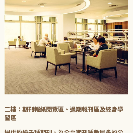
二樓：期刊報紙閱覽區、過期報刊區及終身學
習區
提供約逾千種期刊，為全台期刊種數最多的公