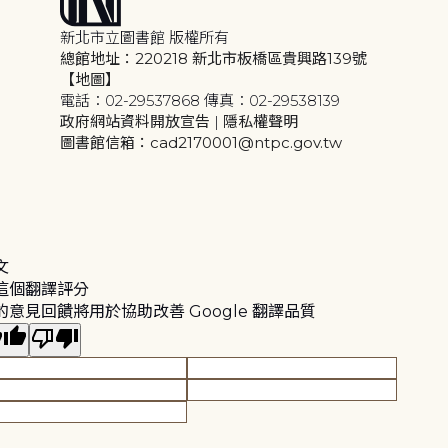
新北市立圖書館 版權所有
總館地址：220218 新北市板橋區貴興路139號
【地圖】
電話：02-29537868 傳真：02-29538139
政府網站資料開放宣告
|
隱私權聲明
圖書館信箱：cad2170001@ntpc.gov.tw
文
這個翻譯評分
的意見回饋將用於協助改善 Google 翻譯品質