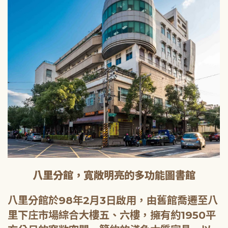
八里分館，寬敞明亮的多功能圖書館
八里分館於98年2月3日啟用，由舊館喬遷至八
里下庄市場綜合大樓五、六樓，擁有約1950平