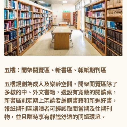
五樓：開架閱覽區、新書區、報紙期刊區
五樓規劃為成人及樂齡空間，開架閱覽區除了
多樣的中、外文書籍，還設有寬敞的閱讀桌，
新書區則定期上架讀者薦購書籍和新進好書，
報紙期刊區讓讀者可輕鬆取閱當期及往期刊
物，並且隨時享有靜謐舒適的閱讀環境。