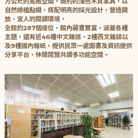
方公尺的寬敞空間。簡約的淺色木質家具，以
自然綠植點綴，搭配明亮的採光設計，營造開
放、宜人的閱讀環境。
全館約287個座位，館內藏書豐富，涵蓋各種
主題，還有近46種中文雜誌、2種西文雜誌以
及9種國內報紙，提供民眾一處圖書及資訊提供