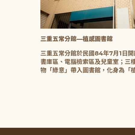
三重五常分館—植感圖書館
20人的研習教
三重五常分館於民國84年7月1日
書庫區、電腦檢索區及兒童室；三樓
物「綠意」帶入圖書館，化身為「