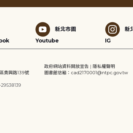
新北市圖
新
ook
Youtube
IG
政府網站資料開放宣告
|
隱私權聲明
區貴興路139號
圖書館信箱：cad2170001@ntpc.gov.tw
29538139