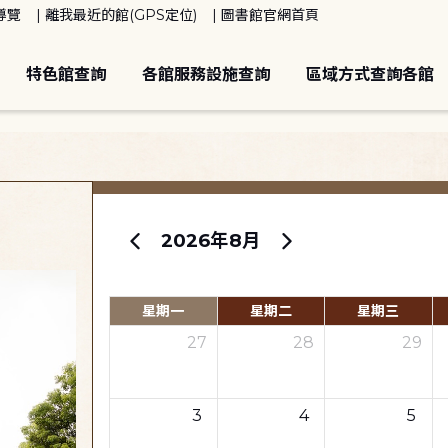
導覽
離我最近的館(GPS定位)
圖書館官網首頁
特色館查詢
各館服務設施查詢
區域方式查詢各館
2026年8月
星期一
星期二
星期三
27
28
29
3
4
5