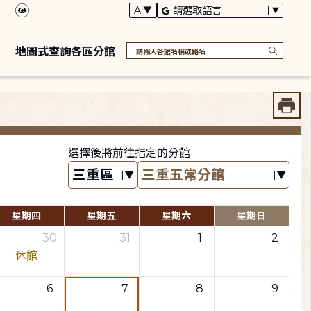
地圖式查詢各區分館
選擇後將前往指定的分館
星期四
星期五
星期六
星期日
30
31
1
2
休館
6
7
8
9