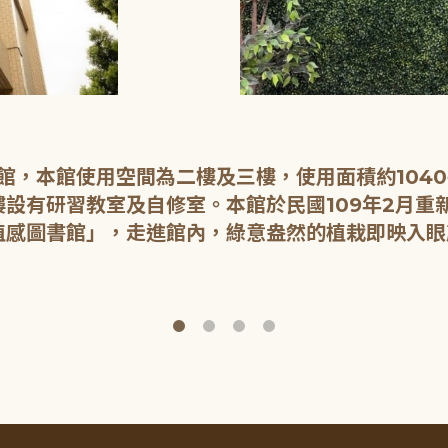
開館，本館使用空間為二樓及三樓，使用面積約104
設有研習教室及自修室。本館於民國109年2月重
植感圖書館」，走進館內，綠意盎然的植栽即映入眼