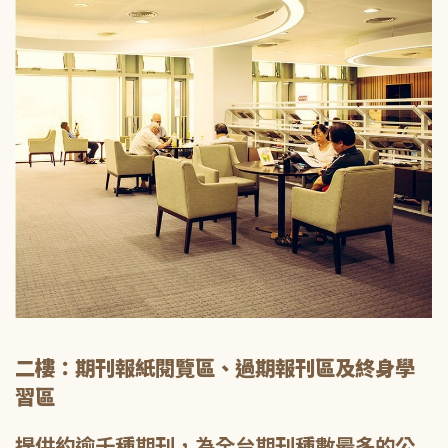
二樓：期刊報紙閱覽區、過期報刊區及終身學
習區
提供約逾千種期刊，為全台期刊種數最多的公