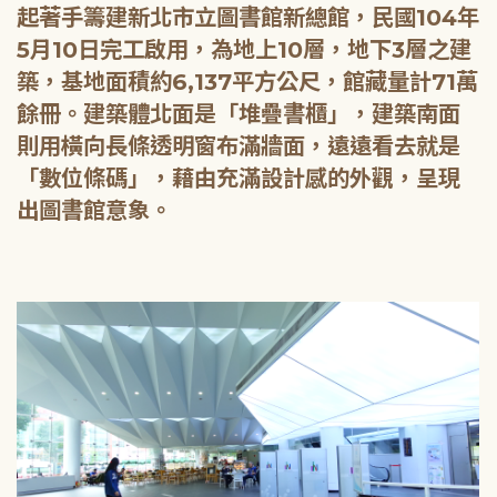
起著手籌建新北市立圖書館新總館，民國104年
5月10日完工啟用，為地上10層，地下3層之建
築，基地面積約6,137平方公尺，館藏量計71萬
餘冊。建築體北面是「堆疊書櫃」，建築南面
則用橫向長條透明窗布滿牆面，遠遠看去就是
「數位條碼」，藉由充滿設計感的外觀，呈現
出圖書館意象。