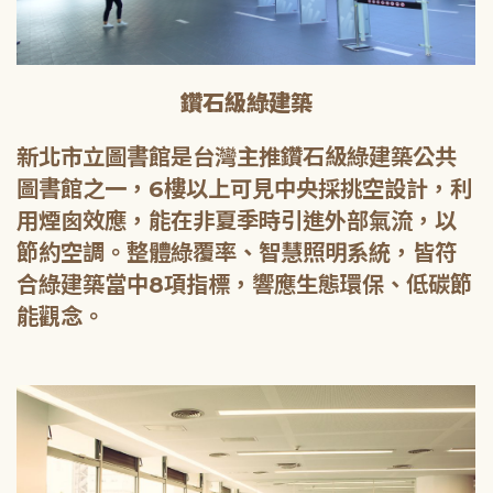
鑽石級綠建築
新北市立圖書館是台灣主推鑽石級綠建築公共
圖書館之一，6樓以上可見中央採挑空設計，利
用煙囪效應，能在非夏季時引進外部氣流，以
節約空調。整體綠覆率、智慧照明系統，皆符
合綠建築當中8項指標，響應生態環保、低碳節
能觀念。