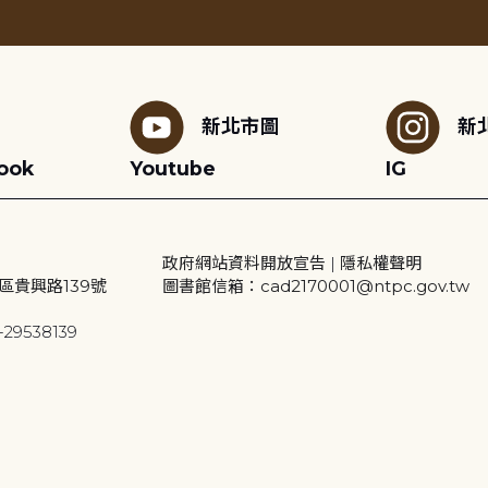
新北市圖
新
ook
Youtube
IG
政府網站資料開放宣告
|
隱私權聲明
區貴興路139號
圖書館信箱：cad2170001@ntpc.gov.tw
29538139