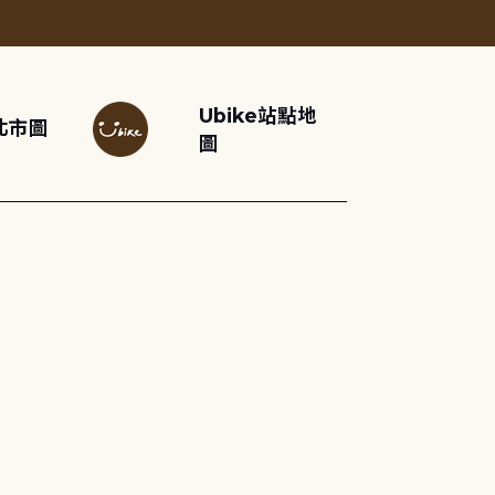
Ubike站點地
北市圖
圖