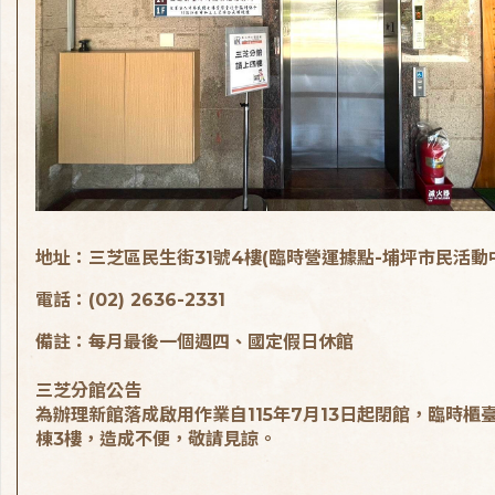
地址：三芝區民生街31號4樓(臨時營運據點-埔坪市民活動
電話：(02) 2636-2331
備註：每月最後一個週四、國定假日休館
三芝分館公告
為辦理新館落成啟用作業自115年7月13日起閉館，臨時櫃
棟3樓，造成不便，敬請見諒。