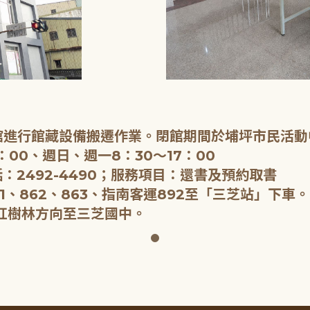
閉館進行館藏設備搬遷作業。閉館期間於埔坪市民活動
：00、週日、週一8：30～17：00
：2492-4490；服務項目：還書及預約取書
1、862、863、指南客運892至「三芝站」下車。
紅樹林方向至三芝國中。