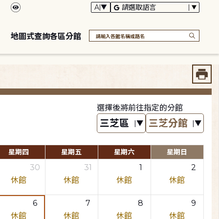
地圖式查詢各區分館
選擇後將前往指定的分館
星期四
星期五
星期六
星期日
30
31
1
2
休館
休館
休館
休館
6
7
8
9
休館
休館
休館
休館