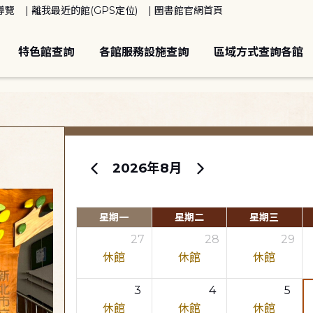
導覽
離我最近的館(GPS定位)
圖書館官網首頁
特色館查詢
各館服務設施查詢
區域方式查詢各館
2026年8月
星期一
星期二
星期三
27
28
29
休館
休館
休館
3
4
5
休館
休館
休館