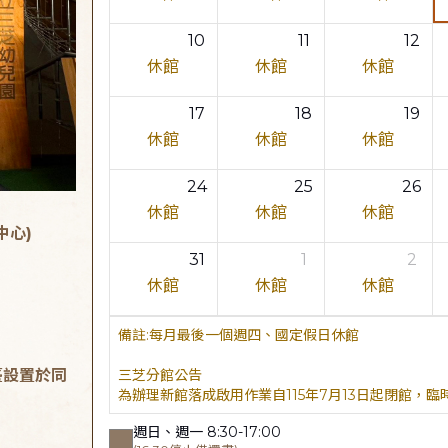
10
11
12
休館
休館
休館
17
18
19
休館
休館
休館
24
25
26
休館
休館
休館
中心)
31
1
2
休館
休館
休館
每月最後一個週四、國定假日休館
臺設置於同
三芝分館公告
為辦理新館落成啟用作業自115年7月13日起閉館，
週日、週一 8:30-17:00