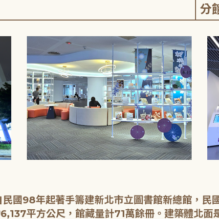
分
民國98年起著手籌建新北市立圖書館新總館，民國1
6,137平方公尺，館藏量計71萬餘冊。建築體北