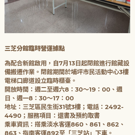
三芝分館臨時營運據點
為配合新館啟用，自7月13日起閉館進行館藏設
備搬遷作業。閉館期間於埔坪市民活動中心3樓
電梯口廊道設立臨時櫃臺。
開放時間：週二至週六8：30～19：00、週
日、週一8：30～17：00
地址：三芝區民生街31號3樓；電話：2492-
4490；服務項目：還書及預約取書
乘車資訊：搭乘淡水客運860、861、862、
863、指南客運892至「三芝站」下車。