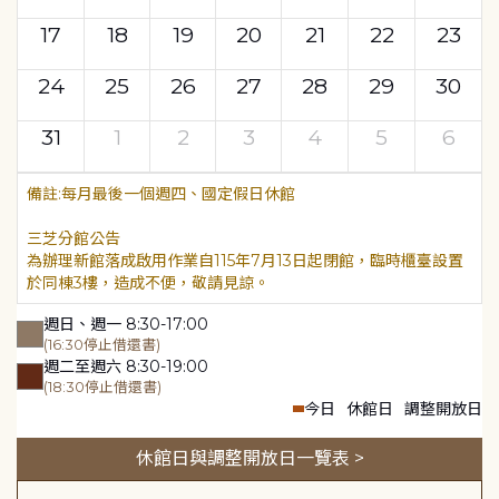
17
18
19
20
21
22
23
24
25
26
27
28
29
30
31
1
2
3
4
5
6
每月最後一個週四、國定假日休館
三芝分館公告
為辦理新館落成啟用作業自115年7月13日起閉館，臨時櫃臺設置
於同棟3樓，造成不便，敬請見諒。
週日、週一 8:30-17:00
(16:30停止借還書)
週二至週六 8:30-19:00
(18:30停止借還書)
今日
休館日
調整開放日
休館日與調整開放日一覽表 >