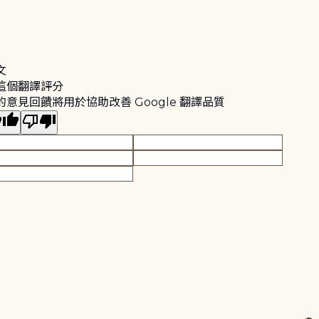
文
這個翻譯評分
的意見回饋將用於協助改善 Google 翻譯品質