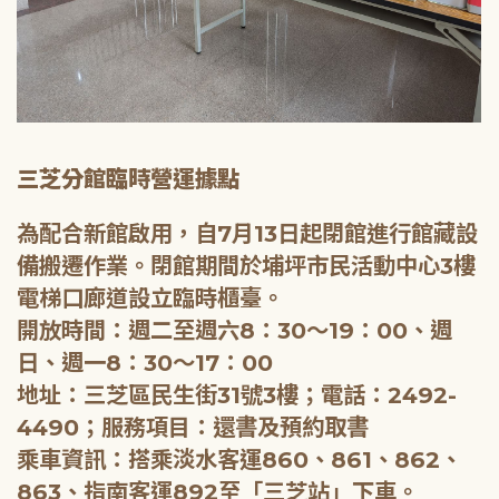
三芝分館臨時營運據點
為配合新館啟用，自7月13日起閉館進行館藏設
備搬遷作業。閉館期間於埔坪市民活動中心3樓
電梯口廊道設立臨時櫃臺。
開放時間：週二至週六8：30～19：00、週
日、週一8：30～17：00
地址：三芝區民生街31號3樓；電話：2492-
4490；服務項目：還書及預約取書
乘車資訊：搭乘淡水客運860、861、862、
863、指南客運892至「三芝站」下車。