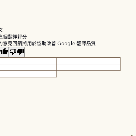
文
這個翻譯評分
的意見回饋將用於協助改善 Google 翻譯品質