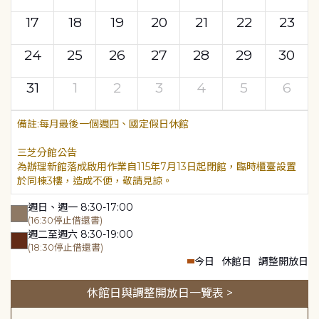
17
18
19
20
21
22
23
24
25
26
27
28
29
30
31
1
2
3
4
5
6
每月最後一個週四、國定假日休館
三芝分館公告
為辦理新館落成啟用作業自115年7月13日起閉館，臨時櫃臺設置
於同棟3樓，造成不便，敬請見諒。
週日、週一 8:30-17:00
(16:30停止借還書)
週二至週六 8:30-19:00
(18:30停止借還書)
今日
休館日
調整開放日
休館日與調整開放日一覽表 >