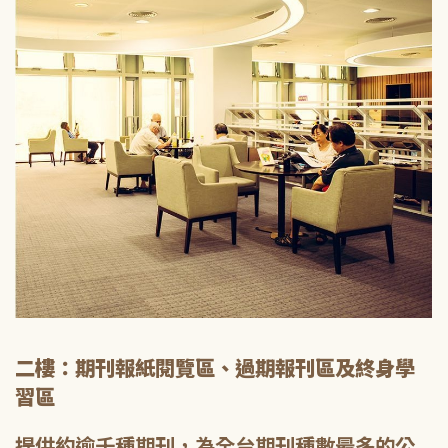
二樓：期刊報紙閱覽區、過期報刊區及終身學
習區
提供約逾千種期刊，為全台期刊種數最多的公