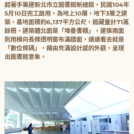
起著手籌建新北市立圖書館新總館，民國104年
5月10日完工啟用，為地上10層，地下3層之建
築，基地面積約6,137平方公尺，館藏量計71萬
餘冊。建築體北面是「堆疊書櫃」，建築南面
則用橫向長條透明窗布滿牆面，遠遠看去就是
「數位條碼」，藉由充滿設計感的外觀，呈現
出圖書館意象。