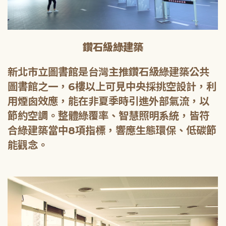
鑽石級綠建築
新北市立圖書館是台灣主推鑽石級綠建築公共
圖書館之一，6樓以上可見中央採挑空設計，利
用煙囪效應，能在非夏季時引進外部氣流，以
節約空調。整體綠覆率、智慧照明系統，皆符
合綠建築當中8項指標，響應生態環保、低碳節
能觀念。