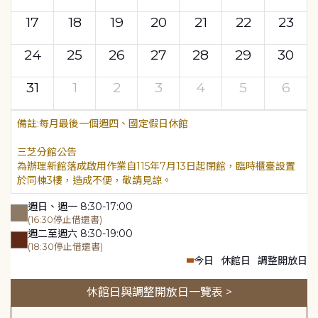
17
18
19
20
21
22
23
24
25
26
27
28
29
30
31
1
2
3
4
5
6
每月最後一個週四、國定假日休館
三芝分館公告
為辦理新館落成啟用作業自115年7月13日起閉館，臨時櫃臺設置
於同棟3樓，造成不便，敬請見諒。
週日、週一 8:30-17:00
(16:30停止借還書)
週二至週六 8:30-19:00
(18:30停止借還書)
今日
休館日
調整開放日
休館日與調整開放日一覽表 >