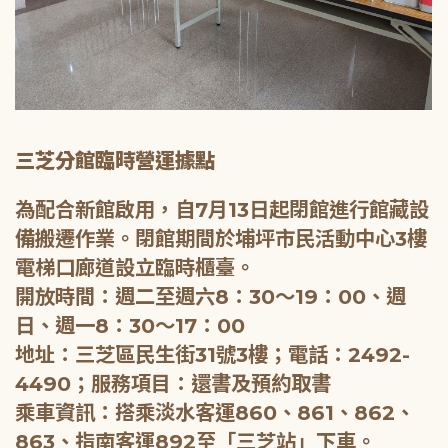
三芝分館臨時營運據點
為配合新館啟用，自7月13日起閉館進行館藏設
備搬遷作業。閉館期間於埔坪市民活動中心3樓
電梯口廊道設立臨時櫃臺。
開放時間：週二至週六8：30～19：00、週
日、週一8：30～17：00
地址：三芝區民生街31號3樓；電話：2492-
4490；服務項目：還書及預約取書
乘車資訊：搭乘淡水客運860、861、862、
863、指南客運892至「三芝站」下車。