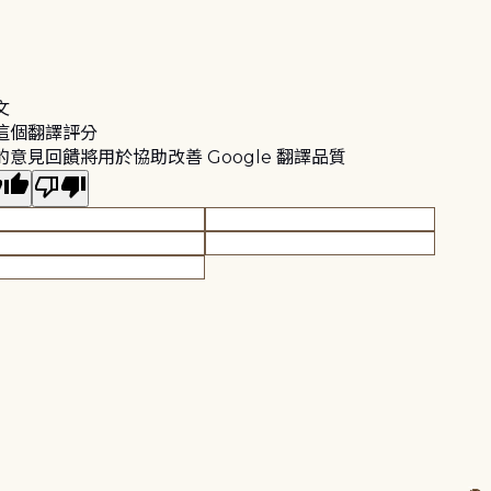
文
這個翻譯評分
的意見回饋將用於協助改善 Google 翻譯品質