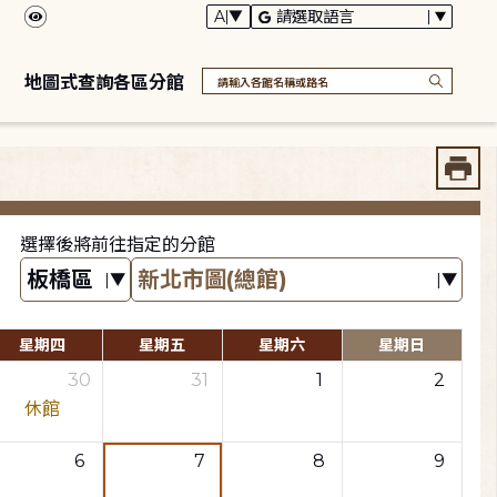
地圖式查詢各區分館
選擇後將前往指定的分館
星期四
星期五
星期六
星期日
30
31
1
2
休館
6
7
8
9