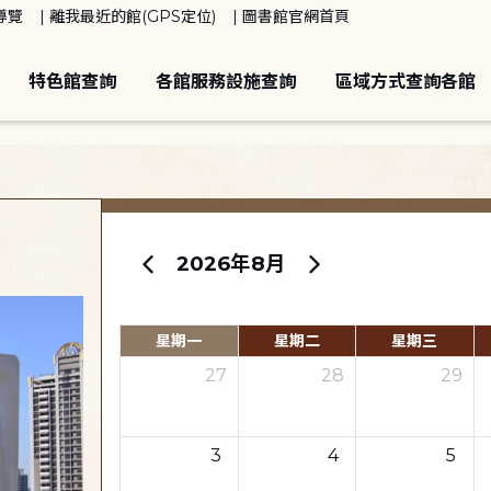
導覽
離我最近的館(GPS定位)
圖書館官網首頁
特色館查詢
各館服務設施查詢
區域方式查詢各館
2026年8月
星期一
星期二
星期三
27
28
29
3
4
5