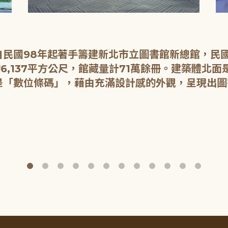
民國98年起著手籌建新北市立圖書館新總館，民國1
6,137平方公尺，館藏量計71萬餘冊。建築體北
是「數位條碼」，藉由充滿設計感的外觀，呈現出圖