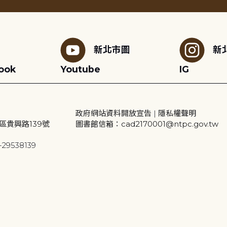
新北市圖
新
ook
Youtube
IG
政府網站資料開放宣告
|
隱私權聲明
區貴興路139號
圖書館信箱：cad2170001@ntpc.gov.tw
29538139