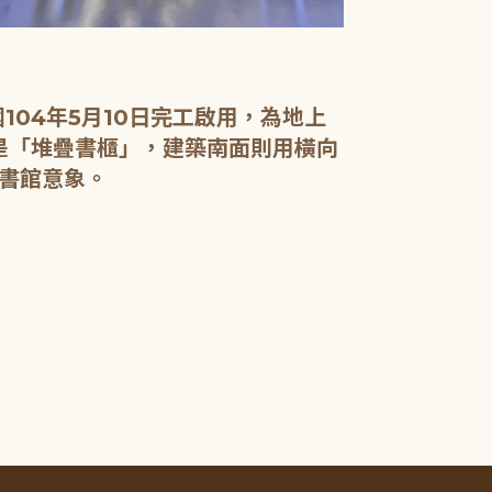
04年5月10日完工啟用，為地上
面是「堆疊書櫃」，建築南面則用橫向
書館意象。