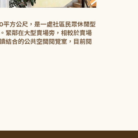
以墨跡妝點出
00平方公尺，是一處社區民眾休閒型
。緊鄰在大型賣場旁，相較於賣場
當書法作品遇
讀結合的公共空間閱覽室，目前閱
走一趟位於樹
點著閱覽室空