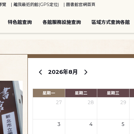
導覽
離我最近的館(GPS定位)
圖書館官網首頁
特色館查詢
各館服務設施查詢
區域方式查詢各館
2026年8月
星期一
星期二
星期三
27
28
29
3
4
5