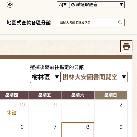
地圖式查詢各區分館
選擇後將前往指定的分館
星期四
星期五
星期六
星期日
30
31
1
2
休館
6
7
8
9