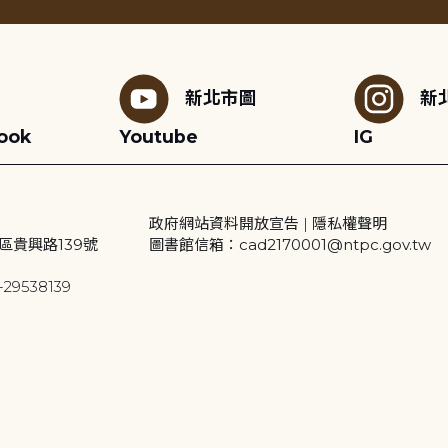
新北市圖
新
ook
Youtube
IG
政府網站資料開放宣告
|
隱私權聲明
區貴興路139號
圖書館信箱：cad2170001@ntpc.gov.tw
29538139