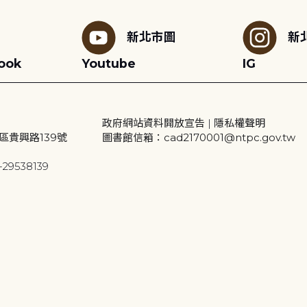
新北市圖
新
ook
Youtube
IG
政府網站資料開放宣告
|
隱私權聲明
區貴興路139號
圖書館信箱：cad2170001@ntpc.gov.tw
29538139