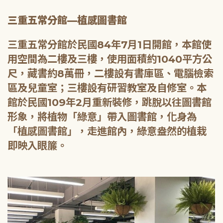
三重五常分館—植感圖書館
三重五常分館於民國84年7月1日開館，本館使
用空間為二樓及三樓，使用面積約1040平方公
尺，藏書約8萬冊，二樓設有書庫區、電腦檢索
區及兒童室；三樓設有研習教室及自修室。本
館於民國109年2月重新裝修，跳脫以往圖書館
形象，將植物「綠意」帶入圖書館，化身為
「植感圖書館」，走進館內，綠意盎然的植栽
即映入眼簾。