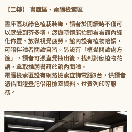
【二樓】 書庫區、電腦檢索區
書庫區以綠色植栽裝飾，讀者於閱讀時不僅可
以感受到芬多精，疲憊時還能抬頭看看館內綠
化佈置，放鬆視覺疲勞。館內設有植物陪讀，
可陪伴讀者閱讀自習。另設有「植覺閱讀處方
籤」，讀者可憑直覺抽出後，找到對應植物花
語，拿取推薦書籍於館內閱讀。
電腦檢索區設有網路檢索查詢電腦3台，供讀者
憑借閱證登記借用檢索資料、付費列印等服
務。