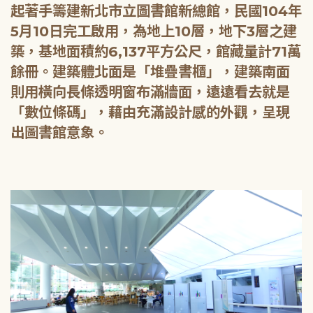
起著手籌建新北市立圖書館新總館，民國104年
5月10日完工啟用，為地上10層，地下3層之建
築，基地面積約6,137平方公尺，館藏量計71萬
餘冊。建築體北面是「堆疊書櫃」，建築南面
則用橫向長條透明窗布滿牆面，遠遠看去就是
「數位條碼」，藉由充滿設計感的外觀，呈現
出圖書館意象。