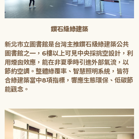
鑽石級綠建築
新北市立圖書館是台灣主推鑽石級綠建築公共
圖書館之一，6樓以上可見中央採挑空設計，利
用煙囪效應，能在非夏季時引進外部氣流，以
節約空調。整體綠覆率、智慧照明系統，皆符
合綠建築當中8項指標，響應生態環保、低碳節
能觀念。