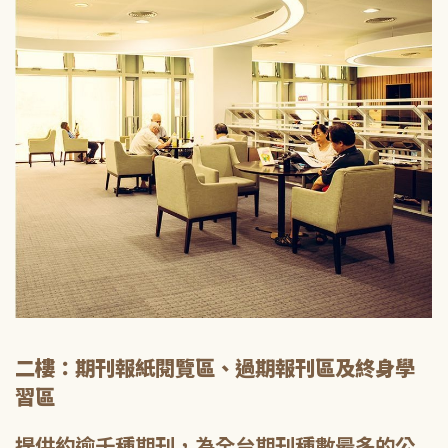
二樓：期刊報紙閱覽區、過期報刊區及終身學
習區
提供約逾千種期刊，為全台期刊種數最多的公