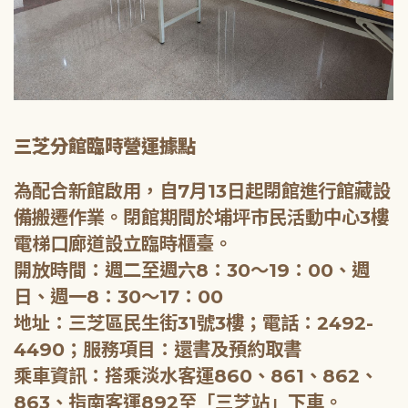
三芝分館臨時營運據點
為配合新館啟用，自7月13日起閉館進行館藏設
備搬遷作業。閉館期間於埔坪市民活動中心3樓
電梯口廊道設立臨時櫃臺。
開放時間：週二至週六8：30～19：00、週
日、週一8：30～17：00
地址：三芝區民生街31號3樓；電話：2492-
4490；服務項目：還書及預約取書
乘車資訊：搭乘淡水客運860、861、862、
863、指南客運892至「三芝站」下車。