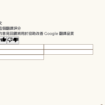
文
這個翻譯評分
的意見回饋將用於協助改善 Google 翻譯品質