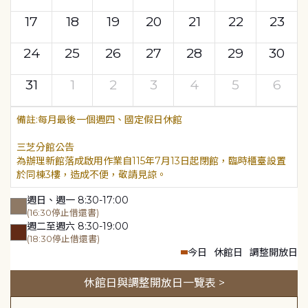
17
18
19
20
21
22
23
24
25
26
27
28
29
30
31
1
2
3
4
5
6
每月最後一個週四、國定假日休館
三芝分館公告
為辦理新館落成啟用作業自115年7月13日起閉館，臨時櫃臺設置
於同棟3樓，造成不便，敬請見諒。
週日、週一 8:30-17:00
(16:30停止借還書)
週二至週六 8:30-19:00
(18:30停止借還書)
今日
休館日
調整開放日
休館日與調整開放日一覽表 >