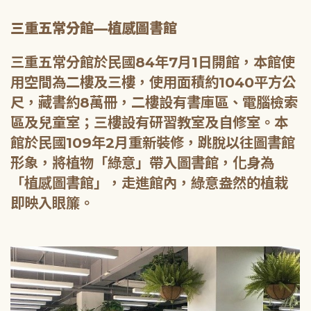
三重五常分館—植感圖書館
三重五常分館於民國84年7月1日開館，本館使
用空間為二樓及三樓，使用面積約1040平方公
尺，藏書約8萬冊，二樓設有書庫區、電腦檢索
區及兒童室；三樓設有研習教室及自修室。本
館於民國109年2月重新裝修，跳脫以往圖書館
形象，將植物「綠意」帶入圖書館，化身為
「植感圖書館」，走進館內，綠意盎然的植栽
即映入眼簾。