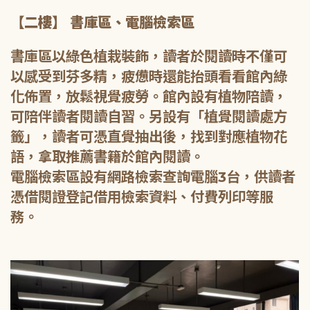
【二樓】 書庫區、電腦檢索區
書庫區以綠色植栽裝飾，讀者於閱讀時不僅可
以感受到芬多精，疲憊時還能抬頭看看館內綠
化佈置，放鬆視覺疲勞。館內設有植物陪讀，
可陪伴讀者閱讀自習。另設有「植覺閱讀處方
籤」，讀者可憑直覺抽出後，找到對應植物花
語，拿取推薦書籍於館內閱讀。
電腦檢索區設有網路檢索查詢電腦3台，供讀者
憑借閱證登記借用檢索資料、付費列印等服
務。