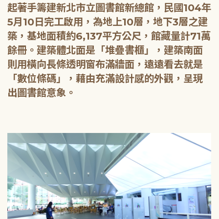
起著手籌建新北市立圖書館新總館，民國104年
5月10日完工啟用，為地上10層，地下3層之建
築，基地面積約6,137平方公尺，館藏量計71萬
餘冊。建築體北面是「堆疊書櫃」，建築南面
則用橫向長條透明窗布滿牆面，遠遠看去就是
「數位條碼」，藉由充滿設計感的外觀，呈現
出圖書館意象。