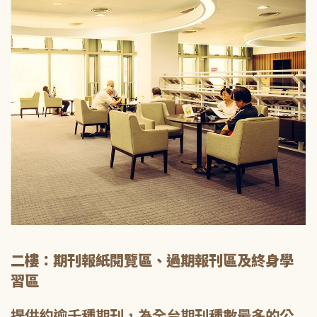
二樓：期刊報紙閱覽區、過期報刊區及終身學
習區
提供約逾千種期刊，為全台期刊種數最多的公