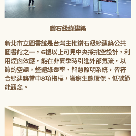
鑽石級綠建築
新北市立圖書館是台灣主推鑽石級綠建築公共
圖書館之一，6樓以上可見中央採挑空設計，利
用煙囪效應，能在非夏季時引進外部氣流，以
節約空調。整體綠覆率、智慧照明系統，皆符
合綠建築當中8項指標，響應生態環保、低碳節
能觀念。