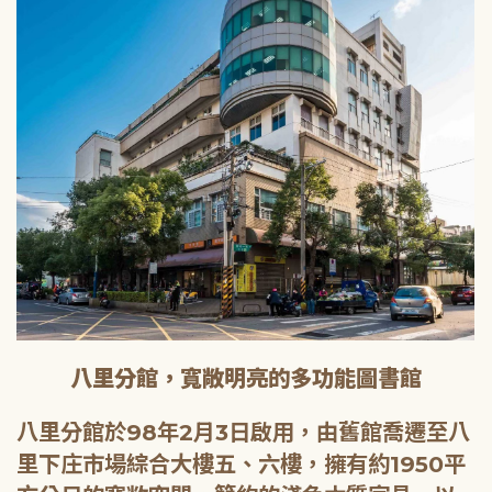
八里分館，寬敞明亮的多功能圖書館
八里分館於98年2月3日啟用，由舊館喬遷至八
里下庄市場綜合大樓五、六樓，擁有約1950平