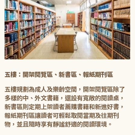
五樓：開架閱覽區、新書區、報紙期刊區
五樓規劃為成人及樂齡空間，開架閱覽區除了
多樣的中、外文書籍，還設有寬敞的閱讀桌，
新書區則定期上架讀者薦購書籍和新進好書，
報紙期刊區讓讀者可輕鬆取閱當期及往期刊
物，並且隨時享有靜謐舒適的閱讀環境。