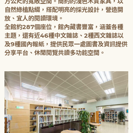
方公尺的寬敞空間。簡約的淺色木質家具，以
自然綠植點綴，搭配明亮的採光設計，營造開
放、宜人的閱讀環境。
全館約287個座位，館內藏書豐富，涵蓋各種
主題，還有近46種中文雜誌、2種西文雜誌以
及9種國內報紙，提供民眾一處圖書及資訊提供