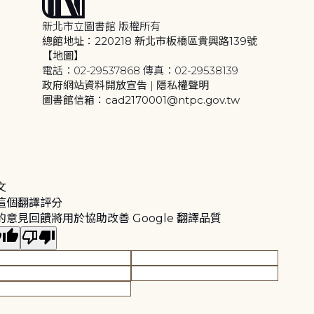
新北市立圖書館 版權所有
總館地址：220218 新北市板橋區貴興路139號
【地圖】
電話：02-29537868 傳真：02-29538139
政府網站資料開放宣告
|
隱私權聲明
圖書館信箱：cad2170001@ntpc.gov.tw
文
這個翻譯評分
的意見回饋將用於協助改善 Google 翻譯品質