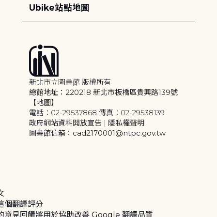
Ubike站點地圖
新北市立圖書館 版權所有
總館地址：220218 新北市板橋區貴興路139號
【地圖】
電話：02-29537868 傳真：02-29538139
政府網站資料開放宣告
|
隱私權聲明
圖書館信箱：cad2170001@ntpc.gov.tw
文
這個翻譯評分
的意見回饋將用於協助改善 Google 翻譯品質