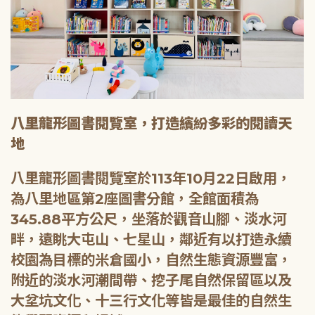
八里龍形圖書閱覽室，打造繽紛多彩的閱讀天
地
八里龍形圖書閱覽室於113年10月22日啟用，
為八里地區第2座圖書分館，全館面積為
345.88平方公尺，坐落於觀音山腳、淡水河
畔，遠眺大屯山、七星山，鄰近有以打造永續
校園為目標的米倉國小，自然生態資源豐富，
附近的淡水河潮間帶、挖子尾自然保留區以及
大坌坑文化、十三行文化等皆是最佳的自然生