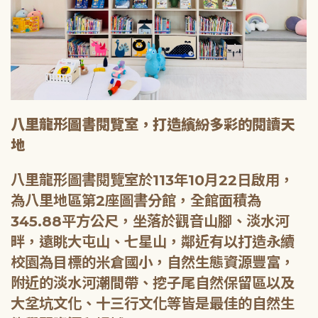
八里龍形圖書閱覽室，打造繽紛多彩的閱讀天
地
八里龍形圖書閱覽室於113年10月22日啟用，
為八里地區第2座圖書分館，全館面積為
345.88平方公尺，坐落於觀音山腳、淡水河
畔，遠眺大屯山、七星山，鄰近有以打造永續
校園為目標的米倉國小，自然生態資源豐富，
附近的淡水河潮間帶、挖子尾自然保留區以及
大坌坑文化、十三行文化等皆是最佳的自然生