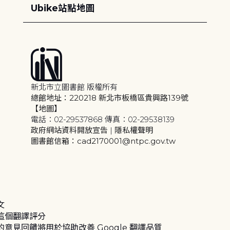
Ubike站點地圖
新北市立圖書館 版權所有
總館地址：220218 新北市板橋區貴興路139號
【地圖】
電話：02-29537868 傳真：02-29538139
政府網站資料開放宣告
|
隱私權聲明
圖書館信箱：cad2170001@ntpc.gov.tw
文
這個翻譯評分
的意見回饋將用於協助改善 Google 翻譯品質