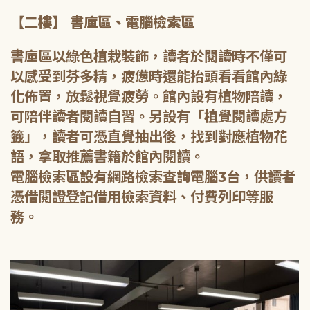
【二樓】 書庫區、電腦檢索區
書庫區以綠色植栽裝飾，讀者於閱讀時不僅可
以感受到芬多精，疲憊時還能抬頭看看館內綠
化佈置，放鬆視覺疲勞。館內設有植物陪讀，
可陪伴讀者閱讀自習。另設有「植覺閱讀處方
籤」，讀者可憑直覺抽出後，找到對應植物花
語，拿取推薦書籍於館內閱讀。
電腦檢索區設有網路檢索查詢電腦3台，供讀者
憑借閱證登記借用檢索資料、付費列印等服
務。