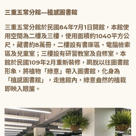
三重五常分館—植感圖書館
三重五常分館於民國84年7月1日開館，本館使
用空間為二樓及三樓，使用面積約1040平方公
尺，藏書約8萬冊，二樓設有書庫區、電腦檢索
區及兒童室；三樓設有研習教室及自修室。本
館於民國109年2月重新裝修，跳脫以往圖書館
形象，將植物「綠意」帶入圖書館，化身為
「植感圖書館」，走進館內，綠意盎然的植栽
即映入眼簾。