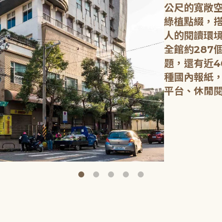
公尺的寬敞
綠植點綴，
人的閱讀環
全館約287
題，還有近4
種國內報紙