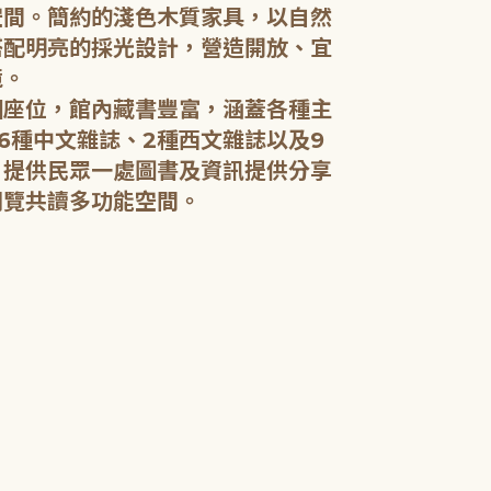
空間。簡約的淺色木質家具，以自然
搭配明亮的採光設計，營造開放、宜
五樓：開架閱
境。
個座位，館內藏書豐富，涵蓋各種主
五樓規劃為成
6種中文雜誌、2種西文雜誌以及9
籍和新進好書
，提供民眾一處圖書及資訊提供分享