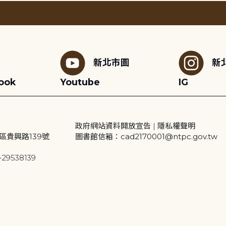
新北市圖
新
ook
Youtube
IG
政府網站資料開放宣告
|
隱私權聲明
區貴興路139號
圖書館信箱：cad2170001@ntpc.gov.tw
29538139