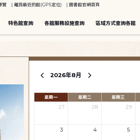
導覽
離我最近的館(GPS定位)
圖書館官網首頁
特色館查詢
各館服務設施查詢
區域方式查詢各館
2026年8月
星期一
星期二
星期三
27
28
29
3
4
5