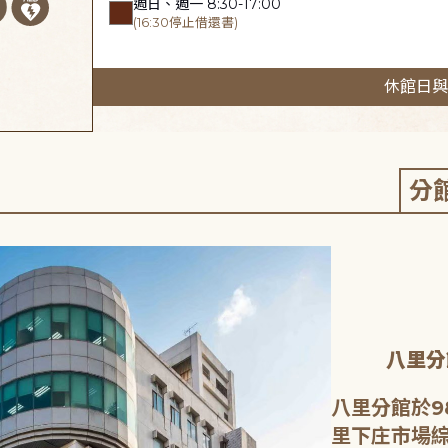
週日、週一 8:30-17:00
(16:30停止借還書)
休館日與
分
八里分
八里分館於9
里下庄市場綜