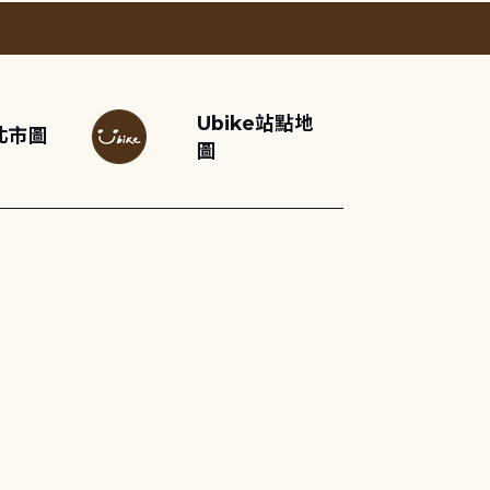
Ubike站點地
北市圖
圖