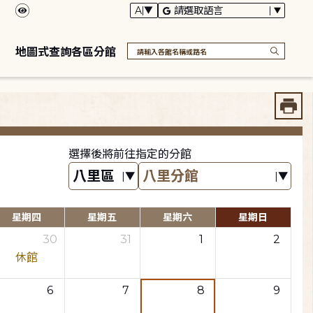
地圖式查詢各區分館
選擇後將前往指定的分館
星期四
星期五
星期六
星期日
30
31
1
2
休館
6
7
8
9