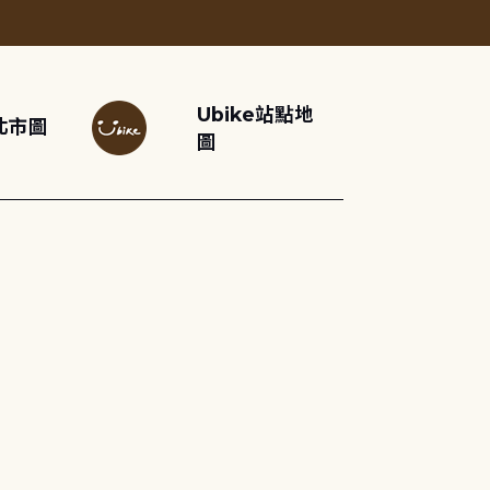
Ubike站點地
北市圖
圖