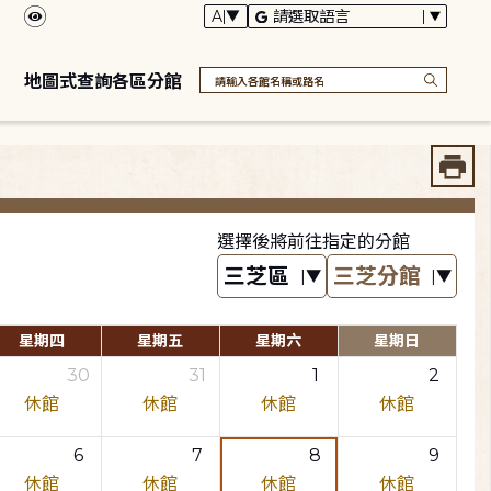
地圖式查詢各區分館
選擇後將前往指定的分館
星期四
星期五
星期六
星期日
30
31
1
2
休館
休館
休館
休館
6
7
8
9
休館
休館
休館
休館