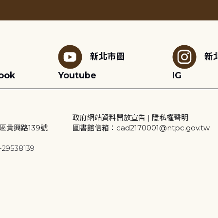
新北市圖
新
ook
Youtube
IG
政府網站資料開放宣告
|
隱私權聲明
區貴興路139號
圖書館信箱：cad2170001@ntpc.gov.tw
29538139