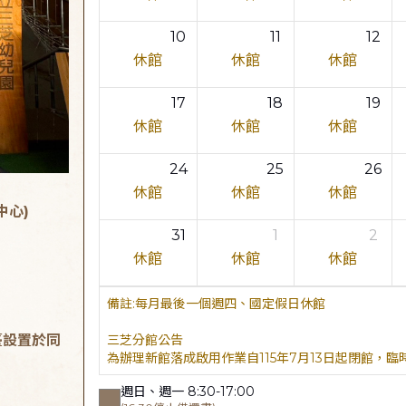
10
11
12
休館
休館
休館
17
18
19
休館
休館
休館
24
25
26
休館
休館
休館
中心)
31
1
2
休館
休館
休館
每月最後一個週四、國定假日休館
臺設置於同
三芝分館公告
為辦理新館落成啟用作業自115年7月13日起閉館，
週日、週一 8:30-17:00