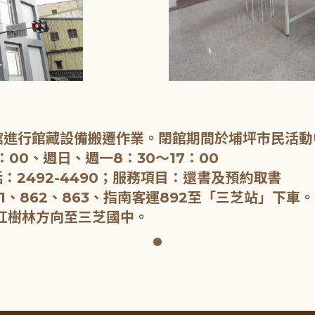
閉館進行館藏設備搬遷作業。閉館期間於埔坪市民活動
：00、週日、週一8：30～17：00
：2492-4490；服務項目：還書及預約取書
1、862、863、指南客運892至「三芝站」下車。
紅樹林方向至三芝國中。