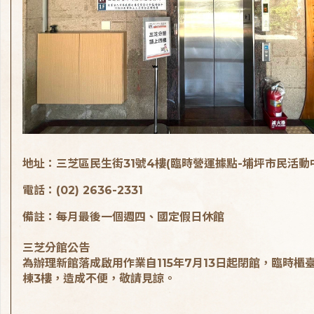
地址：三芝區民生街31號4樓(臨時營運據點-埔坪市民活動
電話：(02) 2636-2331
備註：每月最後一個週四、國定假日休館
三芝分館公告
為辦理新館落成啟用作業自115年7月13日起閉館，臨時櫃
棟3樓，造成不便，敬請見諒。