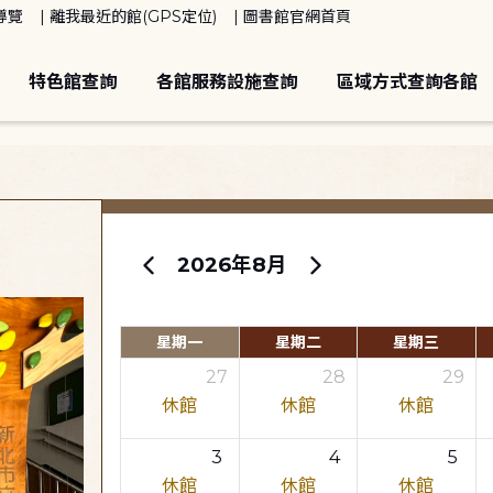
導覽
離我最近的館(GPS定位)
圖書館官網首頁
特色館查詢
各館服務設施查詢
區域方式查詢各館
2026年8月
星期一
星期二
星期三
27
28
29
休館
休館
休館
3
4
5
休館
休館
休館