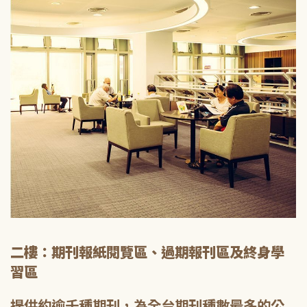
二樓：期刊報紙閱覽區、過期報刊區及終身學
習區
提供約逾千種期刊，為全台期刊種數最多的公