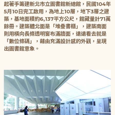
起著手籌建新北市立圖書館新總館，民國104年
5月10日完工啟用，為地上10層，地下3層之建
築，基地面積約6,137平方公尺，館藏量計71萬
餘冊。建築體北面是「堆疊書櫃」，建築南面
則用橫向長條透明窗布滿牆面，遠遠看去就是
「數位條碼」，藉由充滿設計感的外觀，呈現
出圖書館意象。