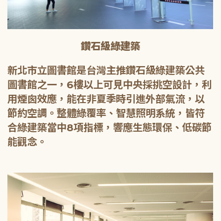
鑽石級綠建築
新北市立圖書館是台灣主推鑽石級綠建築公共
圖書館之一，6樓以上可見中央採挑空設計，利
用煙囪效應，能在非夏季時引進外部氣流，以
節約空調。整體綠覆率、智慧照明系統，皆符
合綠建築當中8項指標，響應生態環保、低碳節
能觀念。