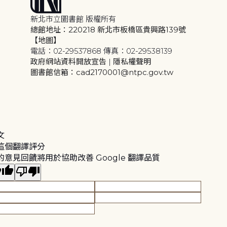
新北市立圖書館 版權所有
總館地址：220218 新北市板橋區貴興路139號
【地圖】
電話：02-29537868 傳真：02-29538139
政府網站資料開放宣告
|
隱私權聲明
圖書館信箱：cad2170001@ntpc.gov.tw
文
這個翻譯評分
的意見回饋將用於協助改善 Google 翻譯品質