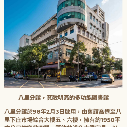
八里分館，寬敞明亮的多功能圖書館
八里分館於98年2月3日啟用，由舊館喬遷至八
里下庄市場綜合大樓五、六樓，擁有約1950平