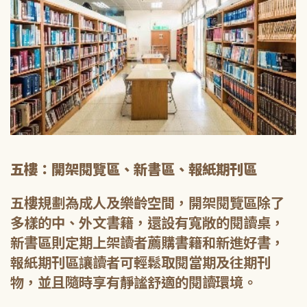
五樓：開架閱覽區、新書區、報紙期刊區
五樓規劃為成人及樂齡空間，開架閱覽區除了
多樣的中、外文書籍，還設有寬敞的閱讀桌，
新書區則定期上架讀者薦購書籍和新進好書，
報紙期刊區讓讀者可輕鬆取閱當期及往期刊
物，並且隨時享有靜謐舒適的閱讀環境。