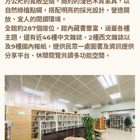
方公尺的寬敞空間。簡約的淺色木質家具，以
自然綠植點綴，搭配明亮的採光設計，營造開
放、宜人的閱讀環境。
全館約287個座位，館內藏書豐富，涵蓋各種
主題，還有近46種中文雜誌、2種西文雜誌以
及9種國內報紙，提供民眾一處圖書及資訊提供