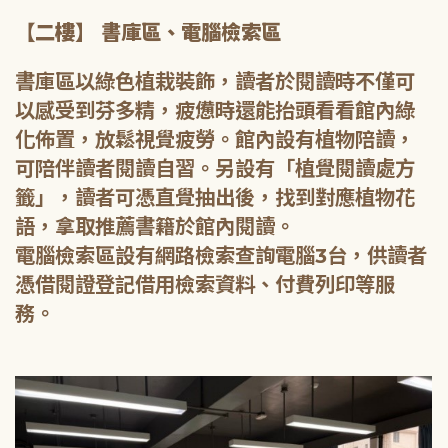
【二樓】 書庫區、電腦檢索區
書庫區以綠色植栽裝飾，讀者於閱讀時不僅可
以感受到芬多精，疲憊時還能抬頭看看館內綠
化佈置，放鬆視覺疲勞。館內設有植物陪讀，
可陪伴讀者閱讀自習。另設有「植覺閱讀處方
籤」，讀者可憑直覺抽出後，找到對應植物花
語，拿取推薦書籍於館內閱讀。
電腦檢索區設有網路檢索查詢電腦3台，供讀者
憑借閱證登記借用檢索資料、付費列印等服
務。