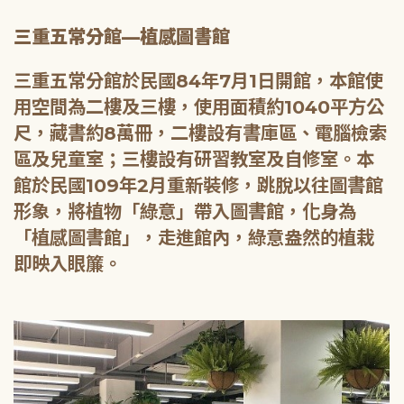
三重五常分館—植感圖書館
三重五常分館於民國84年7月1日開館，本館使
用空間為二樓及三樓，使用面積約1040平方公
尺，藏書約8萬冊，二樓設有書庫區、電腦檢索
區及兒童室；三樓設有研習教室及自修室。本
館於民國109年2月重新裝修，跳脫以往圖書館
形象，將植物「綠意」帶入圖書館，化身為
「植感圖書館」，走進館內，綠意盎然的植栽
即映入眼簾。