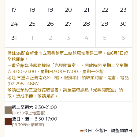
17
18
19
20
21
22
23
24
25
26
27
28
29
30
31
1
2
3
4
5
6
為配合新北市立圖書館第二總館原址重建工程，自6月1日起
全館閉館。
三重分館臨時服務據點「光興閱覽室」，開放時間:星期二至星期
六:9:00~21:00、星期日:9:00~17:00，星期一休館
地址:三重區正義南路62-1號，服務項目:領取預約書、還書，電話:
(02)2981-4887
敬請已預約三重分館取書者，請至臨時據點「光興閱覽室」領
取，造成不便，敬請見諒。
週二至週六 8:30-21:00
(20:30停止借還書)
週日、週一 8:30-17:00
(16:30停止借還書)
今日
休館日
調整開放日