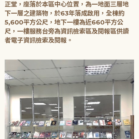
正堂，座落於本區中心位置，為一地面三層地
下一層之建築物，於63年落成啟用，全棟約
5,600平方公尺，地下一樓為近660平方公
尺，一樓服務台旁為資訊檢索區及閱報區供讀
者電子資訊檢索及閱報。