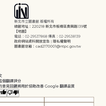
新北市立圖書館 版權所有
總館地址：220218 新北市板橋區貴興路139號
【地圖】
電話：02-29537868 傳真：02-29538139
政府網站資料開放宣告
|
隱私權聲明
圖書館信箱：cad2170001@ntpc.gov.tw
文
這個翻譯評分
的意見回饋將用於協助改善 Google 翻譯品質