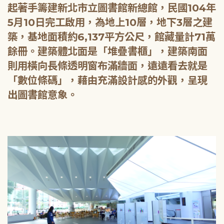
起著手籌建新北市立圖書館新總館，民國104年
5月10日完工啟用，為地上10層，地下3層之建
築，基地面積約6,137平方公尺，館藏量計71萬
餘冊。建築體北面是「堆疊書櫃」，建築南面
則用橫向長條透明窗布滿牆面，遠遠看去就是
「數位條碼」，藉由充滿設計感的外觀，呈現
出圖書館意象。