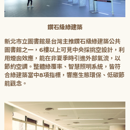
鑽石級綠建築
新北市立圖書館是台灣主推鑽石級綠建築公共
圖書館之一，6樓以上可見中央採挑空設計，利
用煙囪效應，能在非夏季時引進外部氣流，以
節約空調。整體綠覆率、智慧照明系統，皆符
合綠建築當中8項指標，響應生態環保、低碳節
能觀念。