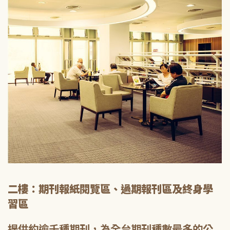
二樓：期刊報紙閱覽區、過期報刊區及終身學
習區
提供約逾千種期刊，為全台期刊種數最多的公