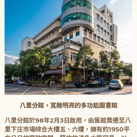
八里分館，寬敞明亮的多功能圖書館
八里分館於98年2月3日啟用，由舊館喬遷至八
里下庄市場綜合大樓五、六樓，擁有約1950平