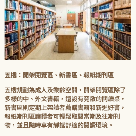
五樓：開架閱覽區、新書區、報紙期刊區
五樓規劃為成人及樂齡空間，開架閱覽區除了
多樣的中、外文書籍，還設有寬敞的閱讀桌，
新書區則定期上架讀者薦購書籍和新進好書，
報紙期刊區讓讀者可輕鬆取閱當期及往期刊
物，並且隨時享有靜謐舒適的閱讀環境。