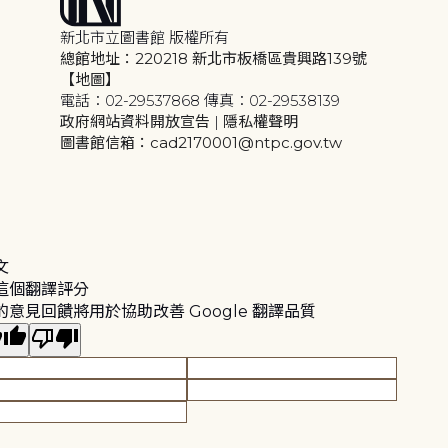
新北市立圖書館 版權所有
總館地址：220218 新北市板橋區貴興路139號
【地圖】
電話：02-29537868 傳真：02-29538139
政府網站資料開放宣告
|
隱私權聲明
圖書館信箱：cad2170001@ntpc.gov.tw
文
這個翻譯評分
的意見回饋將用於協助改善 Google 翻譯品質