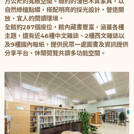
方公尺的寬敞空間。簡約的淺色木質家具，以
自然綠植點綴，搭配明亮的採光設計，營造開
放、宜人的閱讀環境。
全館約287個座位，館內藏書豐富，涵蓋各種
主題，還有近46種中文雜誌、2種西文雜誌以
及9種國內報紙，提供民眾一處圖書及資訊提供