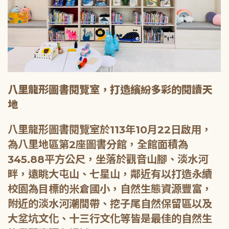
八里龍形圖書閱覽室，打造繽紛多彩的閱讀天
地
八里龍形圖書閱覽室於113年10月22日啟用，
為八里地區第2座圖書分館，全館面積為
345.88平方公尺，坐落於觀音山腳、淡水河
畔，遠眺大屯山、七星山，鄰近有以打造永續
校園為目標的米倉國小，自然生態資源豐富，
附近的淡水河潮間帶、挖子尾自然保留區以及
大坌坑文化、十三行文化等皆是最佳的自然生