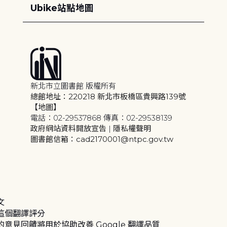
Ubike站點地圖
新北市立圖書館 版權所有
總館地址：220218 新北市板橋區貴興路139號
【地圖】
電話：02-29537868 傳真：02-29538139
政府網站資料開放宣告
|
隱私權聲明
圖書館信箱：cad2170001@ntpc.gov.tw
文
這個翻譯評分
的意見回饋將用於協助改善 Google 翻譯品質