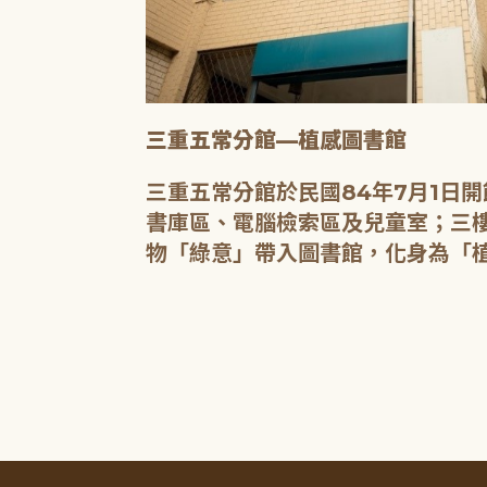
三重五常分館—植感圖書館
20人的研習教
三重五常分館於民國84年7月1日
書庫區、電腦檢索區及兒童室；三樓
物「綠意」帶入圖書館，化身為「