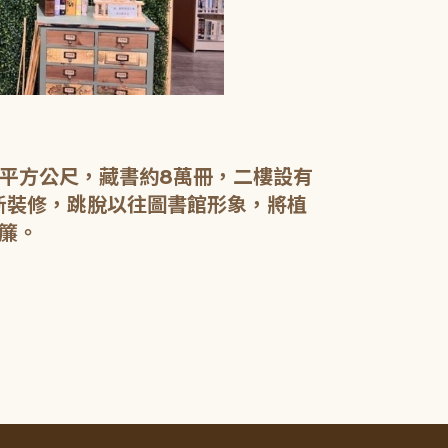
【二樓】 書庫
書庫區以綠色
設有植物陪讀
書籍於館內閱
0平方公尺，藏書約8萬冊，二樓設有
電腦檢索區設
新裝修，跳脫以往圖書館形象，將植
簾。