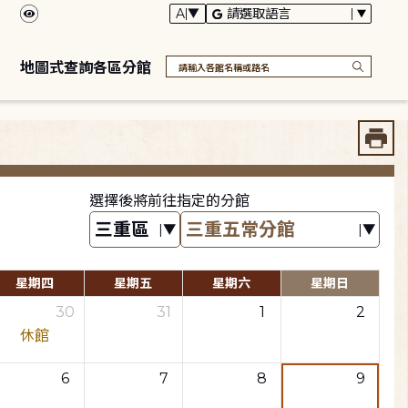
地圖式查詢各區分館
選擇後將前往指定的分館
星期四
星期五
星期六
星期日
30
31
1
2
休館
6
7
8
9