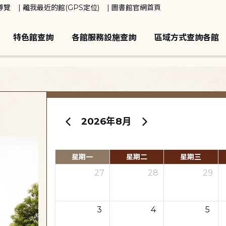
導覽
離我最近的館(GPS定位)
圖書館官網首頁
特色館查詢
各館服務設施查詢
區域方式查詢各館
2026年8月
星期一
星期二
星期三
27
28
29
3
4
5