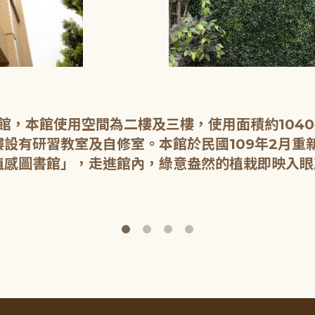
開館，本館使用空間為二樓及三樓，使用面積約104
設有研習教室及自修室。本館於民國109年2月重
植感圖書館」，走進館內，綠意盎然的植栽即映入眼