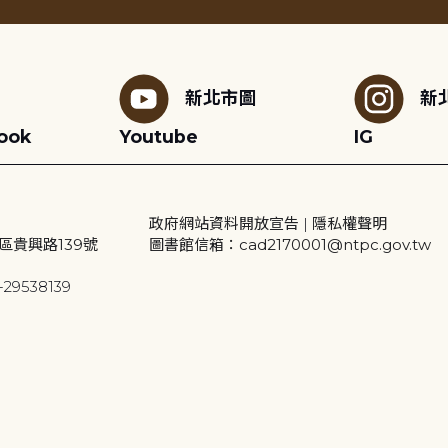
新北市圖
新
ook
Youtube
IG
政府網站資料開放宣告
|
隱私權聲明
區貴興路139號
圖書館信箱：cad2170001@ntpc.gov.tw
29538139