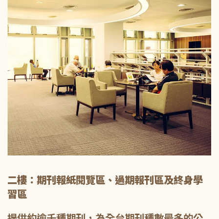
二樓：期刊報紙閱覽區、過期報刊區及終身學
習區
提供約逾千種期刊，為全台期刊種數最多的公