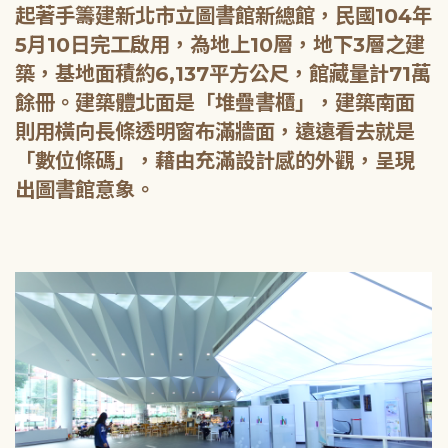
起著手籌建新北市立圖書館新總館，民國104年
5月10日完工啟用，為地上10層，地下3層之建
築，基地面積約6,137平方公尺，館藏量計71萬
餘冊。建築體北面是「堆疊書櫃」，建築南面
則用橫向長條透明窗布滿牆面，遠遠看去就是
「數位條碼」，藉由充滿設計感的外觀，呈現
出圖書館意象。