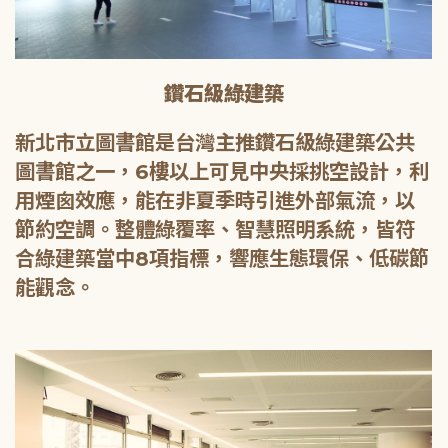
鑽石級綠建築
新北市立圖書館是台灣主推鑽石級綠建築公共
圖書館之一，6樓以上可見中央採挑空設計，利
用煙囪效應，能在非夏季時引進外部氣流，以
節約空調。整體綠覆率、智慧照明系統，皆符
合綠建築當中8項指標，響應生態環保、低碳節
能觀念。