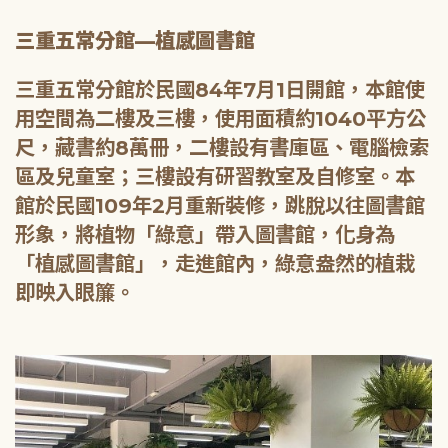
三重五常分館—植感圖書館
三重五常分館於民國84年7月1日開館，本館使
用空間為二樓及三樓，使用面積約1040平方公
尺，藏書約8萬冊，二樓設有書庫區、電腦檢索
區及兒童室；三樓設有研習教室及自修室。本
館於民國109年2月重新裝修，跳脫以往圖書館
形象，將植物「綠意」帶入圖書館，化身為
「植感圖書館」，走進館內，綠意盎然的植栽
即映入眼簾。