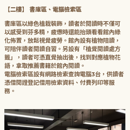
【二樓】 書庫區、電腦檢索區
書庫區以綠色植栽裝飾，讀者於閱讀時不僅可
以感受到芬多精，疲憊時還能抬頭看看館內綠
化佈置，放鬆視覺疲勞。館內設有植物陪讀，
可陪伴讀者閱讀自習。另設有「植覺閱讀處方
籤」，讀者可憑直覺抽出後，找到對應植物花
語，拿取推薦書籍於館內閱讀。
電腦檢索區設有網路檢索查詢電腦3台，供讀者
憑借閱證登記借用檢索資料、付費列印等服
務。