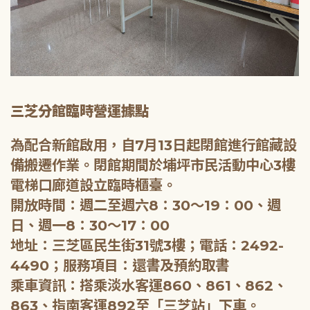
三芝分館臨時營運據點
為配合新館啟用，自7月13日起閉館進行館藏設
備搬遷作業。閉館期間於埔坪市民活動中心3樓
電梯口廊道設立臨時櫃臺。
開放時間：週二至週六8：30～19：00、週
日、週一8：30～17：00
地址：三芝區民生街31號3樓；電話：2492-
4490；服務項目：還書及預約取書
乘車資訊：搭乘淡水客運860、861、862、
863、指南客運892至「三芝站」下車。