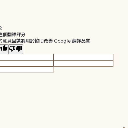
文
這個翻譯評分
的意見回饋將用於協助改善 Google 翻譯品質