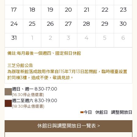
17
18
19
20
21
22
23
24
25
26
27
28
29
30
31
1
2
3
4
5
6
每月最後一個週四、國定假日休館
三芝分館公告
為辦理新館落成啟用作業自115年7月13日起閉館，臨時櫃臺設置
於同棟3樓，造成不便，敬請見諒。
週日、週一 8:30-17:00
(16:30停止借還書)
週二至週六 8:30-19:00
(18:30停止借還書)
今日
休館日
調整開放日
休館日與調整開放日一覽表 >