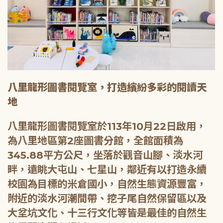
八里龍形圖書閱覽室，打造繽紛多彩的閱讀天
地
八里龍形圖書閱覽室於113年10月22日啟用，
為八里地區第2座圖書分館，全館面積為
345.88平方公尺，坐落於觀音山腳、淡水河
畔，遠眺大屯山、七星山，鄰近有以打造永續
校園為目標的米倉國小，自然生態資源豐富，
附近的淡水河潮間帶、挖子尾自然保留區以及
大坌坑文化、十三行文化等皆是最佳的自然生