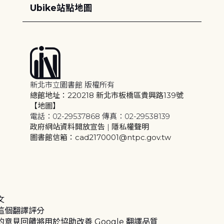
Ubike站點地圖
新北市立圖書館 版權所有
總館地址：220218 新北市板橋區貴興路139號
【地圖】
電話：02-29537868 傳真：02-29538139
政府網站資料開放宣告
|
隱私權聲明
圖書館信箱：cad2170001@ntpc.gov.tw
文
這個翻譯評分
的意見回饋將用於協助改善 Google 翻譯品質