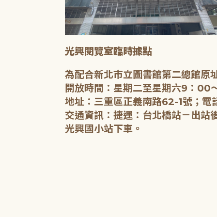
光興閱覽室臨時據點
為配合新北市立圖書館第二總館原址
開放時間：星期二至星期六9：00～
地址：三重區正義南路62-1號；電話
交通資訊：捷運：台北橋站－出站後沿
光興國小站下車。