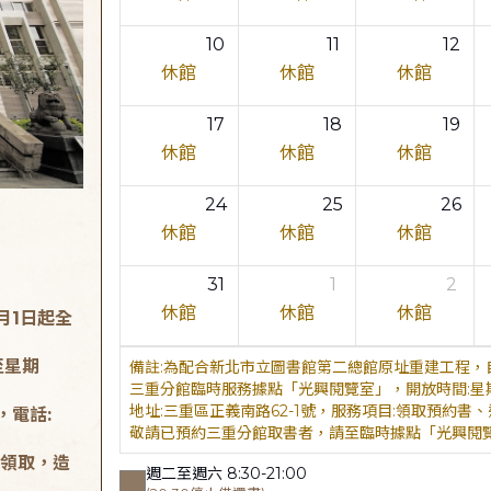
10
11
12
休館
休館
休館
17
18
19
休館
休館
休館
24
25
26
休館
休館
休館
31
1
2
休館
休館
休館
月1日起全
至星期
為配合新北市立圖書館第二總館原址重建工程，自
三重分館臨時服務據點「光興閱覽室」，開放時間:星期二至星
地址:三重區正義南路62-1號，服務項目:領取預約書、還書，
，電話:
敬請已預約三重分館取書者，請至臨時據點「光興閱
領取，造
週二至週六 8:30-21:00