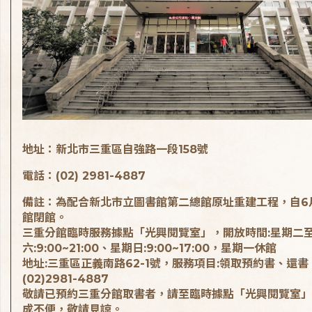
地址：新北市三重區自強路一段158號
電話：(02) 2981-4887
備註：為配合新北市立圖書館第二總館原址重建工程，自6
館閉館。
三重分館臨時服務據點「光興閱覽室」，開放時間:星期二
六:9:00~21:00、星期日:9:00~17:00，星期一休館
地址:三重區正義南路62-1號，服務項目:領取預約書、還書
(02)2981-4887
敬請已預約三重分館取書者，請至臨時據點「光興閱覽室」
成不便，敬請見諒。