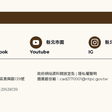
新北市圖
新
ook
Youtube
IG
政府網站資料開放宣告
|
隱私權聲明
區貴興路139號
圖書館信箱：cad2170001@ntpc.gov.tw
29538139