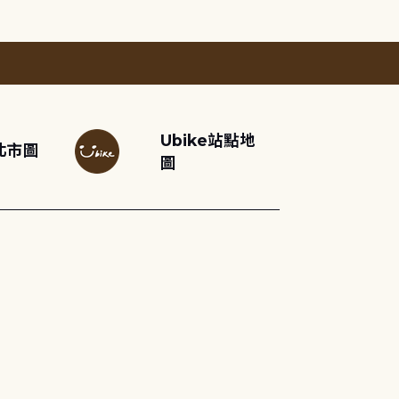
Ubike站點地
北市圖
圖