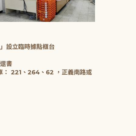
一樓服務台、
室」設立臨時據點櫃台
新北市立圖書
啟用，全棟約5
、還書
閱報。
 221、264、62 ，正義南路或