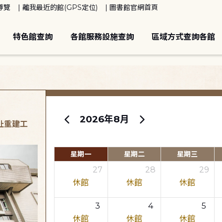
導覽
離我最近的館(GPS定位)
圖書館官網首頁
特色館查詢
各館服務設施查詢
區域方式查詢各館
2026年8月
原址重建工
星期一
星期二
星期三
27
28
29
休館
休館
休館
3
4
5
休館
休館
休館