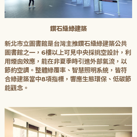
鑽石級綠建築
新北市立圖書館是台灣主推鑽石級綠建築公共
圖書館之一，6樓以上可見中央採挑空設計，利
用煙囪效應，能在非夏季時引進外部氣流，以
節約空調。整體綠覆率、智慧照明系統，皆符
合綠建築當中8項指標，響應生態環保、低碳節
能觀念。