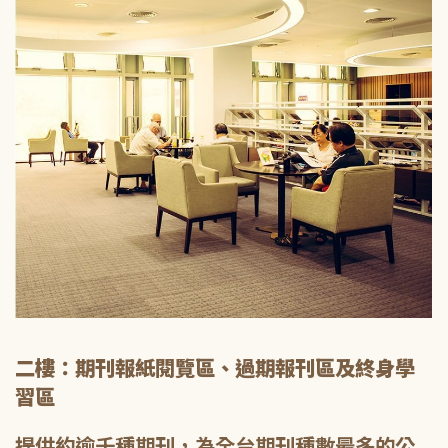
二樓：期刊報紙閱覽區、過期報刊區及終身學
習區
提供約逾千種期刊，為全台期刊種數最多的公