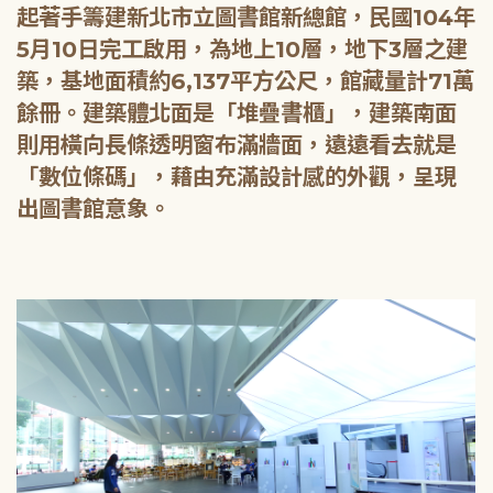
起著手籌建新北市立圖書館新總館，民國104年
5月10日完工啟用，為地上10層，地下3層之建
築，基地面積約6,137平方公尺，館藏量計71萬
餘冊。建築體北面是「堆疊書櫃」，建築南面
則用橫向長條透明窗布滿牆面，遠遠看去就是
「數位條碼」，藉由充滿設計感的外觀，呈現
出圖書館意象。