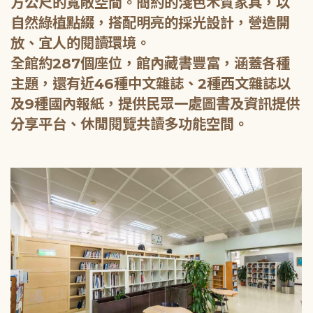
方公尺的寬敞空間。簡約的淺色木質家具，以
自然綠植點綴，搭配明亮的採光設計，營造開
放、宜人的閱讀環境。
全館約287個座位，館內藏書豐富，涵蓋各種
主題，還有近46種中文雜誌、2種西文雜誌以
及9種國內報紙，提供民眾一處圖書及資訊提供