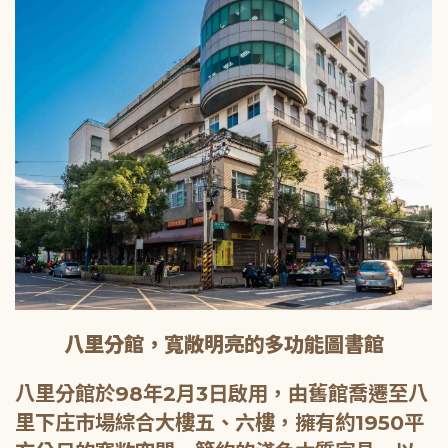
八里分館，寬敞明亮的多功能圖書館
八里分館於98年2月3日啟用，由舊館喬遷至八
里下庄市場綜合大樓五、六樓，擁有約1950平