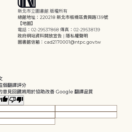
新北市立圖書館 版權所有
總館地址：220218 新北市板橋區貴興路139號
【地圖】
電話：02-29537868 傳真：02-29538139
政府網站資料開放宣告
|
隱私權聲明
圖書館信箱：cad2170001@ntpc.gov.tw
文
這個翻譯評分
的意見回饋將用於協助改善 Google 翻譯品質