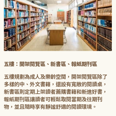
五樓：開架閱覽區、新書區、報紙期刊區
五樓規劃為成人及樂齡空間，開架閱覽區除了
多樣的中、外文書籍，還設有寬敞的閱讀桌，
新書區則定期上架讀者薦購書籍和新進好書，
報紙期刊區讓讀者可輕鬆取閱當期及往期刊
物，並且隨時享有靜謐舒適的閱讀環境。