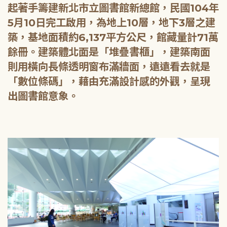
起著手籌建新北市立圖書館新總館，民國104年
5月10日完工啟用，為地上10層，地下3層之建
築，基地面積約6,137平方公尺，館藏量計71萬
餘冊。建築體北面是「堆疊書櫃」，建築南面
則用橫向長條透明窗布滿牆面，遠遠看去就是
「數位條碼」，藉由充滿設計感的外觀，呈現
出圖書館意象。