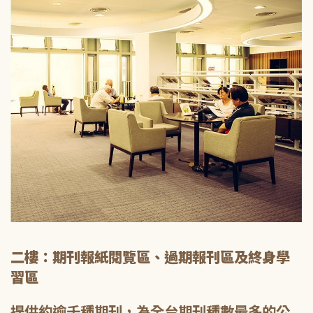
二樓：期刊報紙閱覽區、過期報刊區及終身學
習區
提供約逾千種期刊，為全台期刊種數最多的公