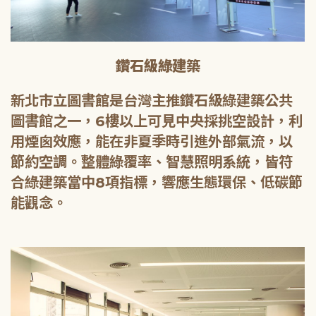
鑽石級綠建築
新北市立圖書館是台灣主推鑽石級綠建築公共
圖書館之一，6樓以上可見中央採挑空設計，利
用煙囪效應，能在非夏季時引進外部氣流，以
節約空調。整體綠覆率、智慧照明系統，皆符
合綠建築當中8項指標，響應生態環保、低碳節
能觀念。